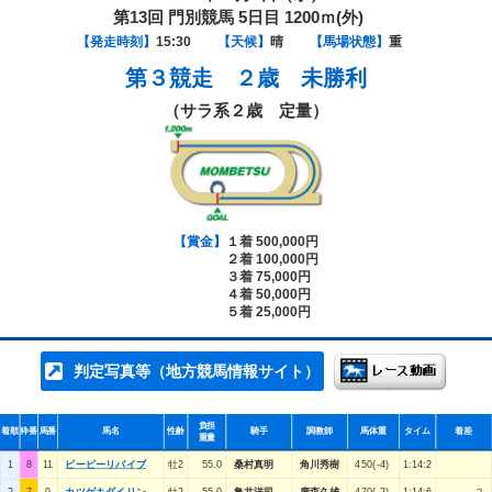
第13回 門別競馬 5日目 1200ｍ(外)
【発走時刻】
15:30
【天候】
晴
【馬場状態】
重
第３競走
２歳 未勝利
（サラ系２歳 定量）
【賞金】
１着 500,000円
２着 100,000円
３着 75,000円
４着 50,000円
５着 25,000円
判定写真等（地方競馬情報サイト）
負担
着順
枠番
馬番
馬名
性齢
騎手
調教師
馬体重
タイム
着差
重量
1
8
11
ビービーリバイブ
牡2
55.0
桑村真明
角川秀樹
450(-4)
1:14:2
2
7
9
カツゲキダイリン
牡2
55.0
亀井洋司
廣森久雄
470(-2)
1:14:6
２