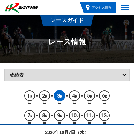
アクセス情報
レースガイド
レース情報
1
2
3
4
5
6
R
R
R
R
R
R
7
8
9
10
11
12
R
R
R
R
R
R
2020年10月7日（水）