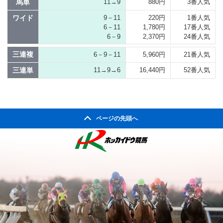
馬単
11→9
880円
3番人気
ワイド
9－11
220円
1番人気
6－11
1,780円
17番人気
6－9
2,370円
24番人気
三連複
6－9－11
5,960円
21番人気
三連単
11→9→6
16,440円
52番人気
ページの先頭へ