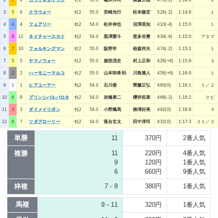
3
5
6
クラウォー
牡2
55.0
宮崎光行
松本隆宏
526(-2)
1:14:8
１
4
4
4
フェアリー
牝2
54.0
松井伸也
沼澤英知
410(-4)
1:15:0
１
5
8
12
ネイチャースカイ
牝2
54.0
黒澤愛斗
恵多谷豊
434(-6)
1:15:0
アタマ
6
7
10
フォルキングマン
牡2
55.0
阪野学
桧森邦夫
474(-2)
1:15:2
１
7
5
5
ヤマノウォー
牡2
55.0
服部茂史
村上正和
426(+6)
1:15:8
３
8
2
2
ハーモニーマルコ
牡2
55.0
山本咲希到
川島雅人
458(+6)
1:16:0
１
9
1
1
ヒアユーアー
牝2
54.0
石川倭
齊藤正弘
460(0)
1:16:1
１／２
10
6
8
プリンシパルバロネ
牝2
54.0
岩橋勇二
櫻井拓章
468(-2)
1:16:2
クビ
11
3
3
ダイメイリボン
牝2
54.0
小野楓馬
柳澤好美
492(0)
1:16:8
３
12
6
7
ツダグローリー
牝2
54.0
落合玄太
田中淳司
432(0)
1:17:3
２１／２
単勝
11
370円
2番人気
複勝
11
220円
4番人気
9
120円
1番人気
6
660円
9番人気
枠複
7－8
380円
1番人気
馬複
9－11
320円
1番人気