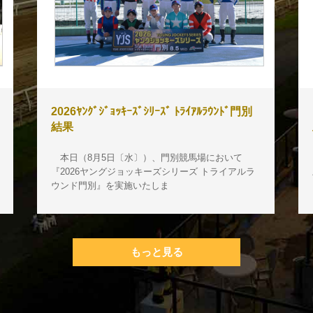
《遠征結果》8月2日〔ＪＲＡ札幌 3歳以
上1勝クラス〕
8月2日（日）ＪＲＡ札幌競馬 ＪＲＡ札幌 3歳以
上1勝クラス にホッカイドウ競馬所属馬 が2頭出走
し、以下の着順となり
もっと見る