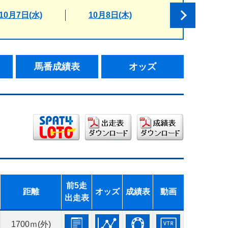
10月7日(水)
10月8日(木)
馬番成績表
オッズ
前5走
距離
オッズ
成績表
動画
出走表
1700ｍ(外)