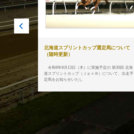
について
2026ﾔﾝｸﾞｼﾞｮｯｷｰｽﾞｼﾘｰｽﾞ ﾄﾗｲｱﾙﾗｳﾝﾄﾞ門別
結果
第30回 北海
本日（8月5日〔水〕）、門別競馬場において
いて、出走予
『2026ヤングジョッキーズシリーズ トライアルラ
ウンド門別』を実施いたしま