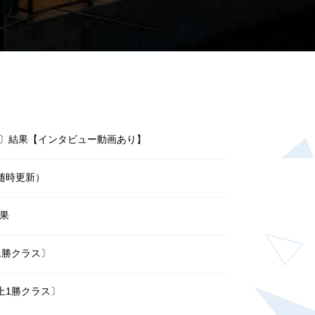
３〕結果【インタビュー動画あり】
随時更新）
結果
1勝クラス〕
上1勝クラス〕