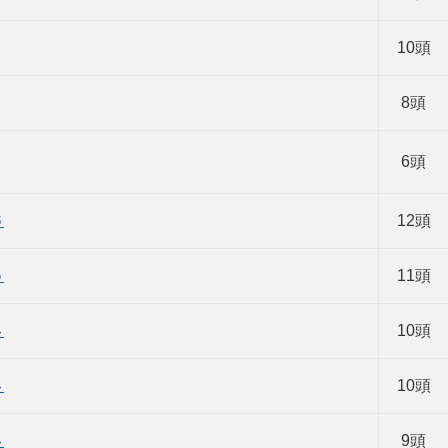
10頭
8頭
6頭
６
12頭
５
11頭
４
10頭
４
10頭
４
9頭