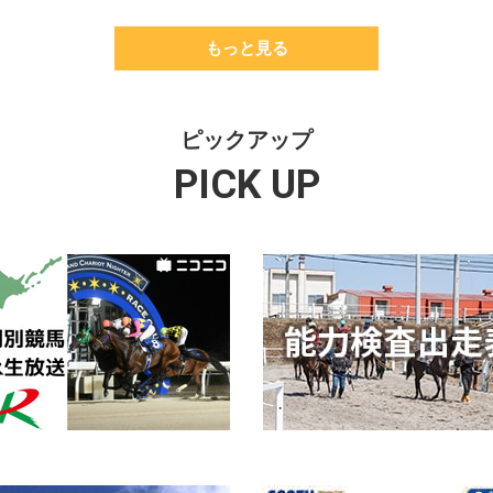
もっと見る
ピックアップ
PICK UP