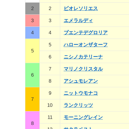
2
2
ビオレソリエス
3
3
エメラルディ
4
4
プエンテデグロリア
5
ハローオンザターフ
5
6
ニシノカテリーナ
7
マリノクリスタル
6
8
アシュモレアン
9
ニットウモナコ
7
10
ランクリッツ
11
モーニングレイン
8