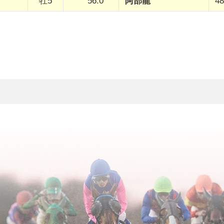
牡5
56.0
阿部龍
48