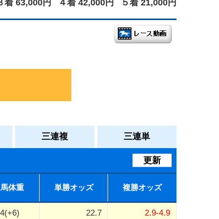
３着 63,000円
４着 42,000円
５着 21,000円
三連複
三連単
更新
馬体重
単勝オッズ
複勝オッズ
4(+6)
22.7
2.9-4.9