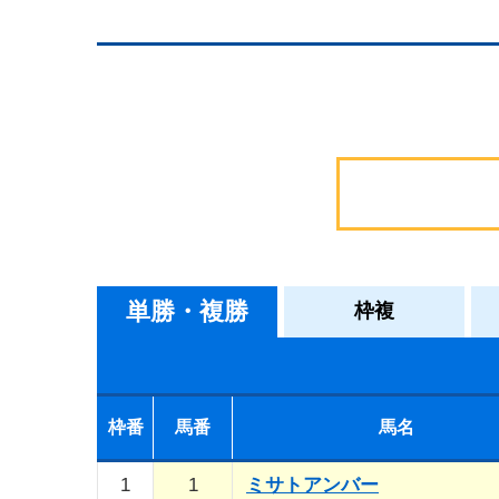
単勝・複勝
枠複
枠番
馬番
馬名
1
1
ミサトアンバー