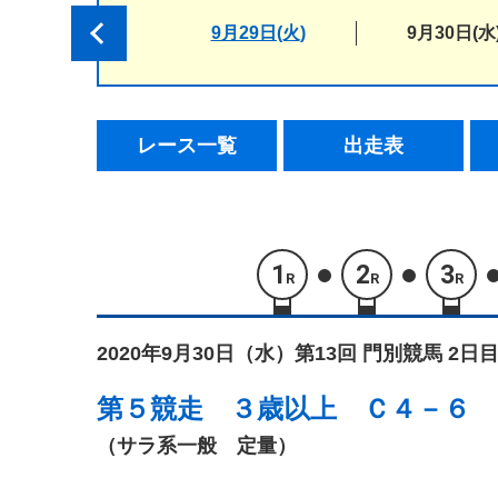
9月29日(火)
9月30日(水
レース一覧
出走表
1
2
3
R
R
R
2020年9月30日（水）
第13回 門別競馬 2日目
第５競走
３歳以上 Ｃ４－６
（サラ系一般 定量）