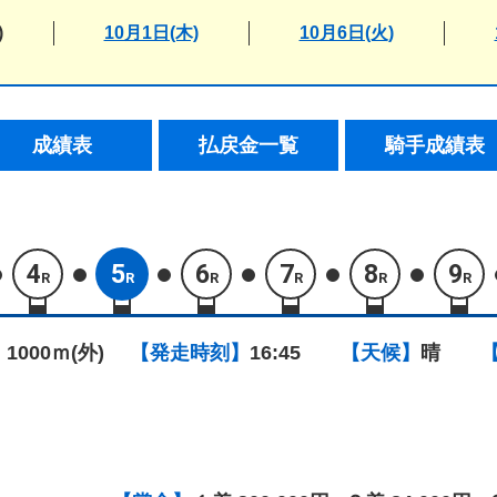
)
10月1日(木)
10月6日(火)
成績表
払戻金一覧
騎手成績表
4
5
6
7
8
9
R
R
R
R
R
R
 1000ｍ(外)
【発走時刻】
16:45
【天候】
晴