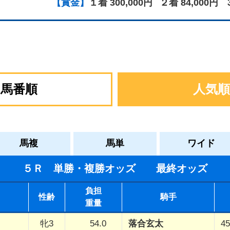
【賞金】
１着 300,000円
２着 84,000円
馬番順
人気順
馬複
馬単
ワイド
５Ｒ 単勝・複勝オッズ 最終オッズ
負担
性齢
騎手
重量
牝3
54.0
落合玄太
45