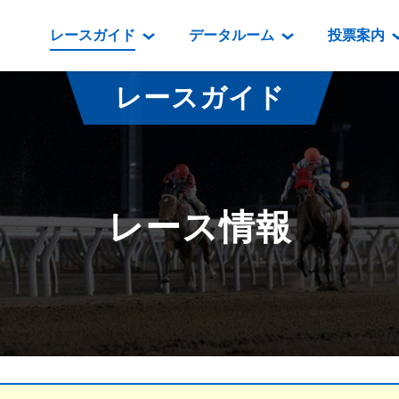
レースガイド
データルーム
投票案内
データルーム
レース情報
映像コンテンツ
門別競馬場情報
過去開催
投
レースガイド
騎手・調教師紹介
レース一覧
重賞競走VTR
門別競馬場グルメ
番組・級
騎手・調教師成績
出走表
重賞競走参考VTR
とねっこジン
開催日程
能力検査成績
成績表
レースダイジェスト
いずみ食堂
開催
レース情報
坂路調教映像
払戻金一覧
新馬ダイジェスト
ルンビニフー
重賞
遠征馬情報
騎手成績表
勝馬屋
スタ
馬主服紹介
馬番成績表
発売情報
番組編成要領
オッズ
道内の
道外