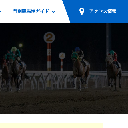
門別競馬場ガイド
アクセス情報
情報
票案内
ファンルーム
アクセス情報
電話・インターネット投票
競馬用語集
お車でのご来場
別表ダウンロード
場外発売所
無料送迎バスでのご来場
ギスカン
実況・テレホンサービス
公共の交通機関でのご来場
カレンダー
発売・払戻
ドカフェ
競走体系図
リオンシリーズ競走
発売情報(PDF)
の発売情報