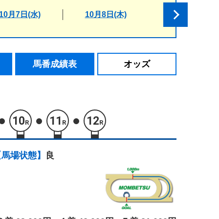
10月7日(水)
10月8日(木)
馬番成績表
オッズ
10
11
12
R
R
R
【馬場状態】
良