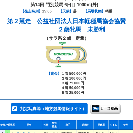
第14回 門別競馬 6日目 1000ｍ(外)
【発走時刻】
15:05
【天候】
曇
【馬場状態】
稍重
第２競走
公益社団法人日本軽種馬協会協賛
２歳牝馬 未勝利
（サラ系２歳 定量）
【賞金】
１着 500,000円
２着 100,000円
３着 75,000円
４着 50,000円
５着 25,000円
判定写真等（地方競馬情報サイト）
負担
着順
枠番
馬番
馬名
性齢
騎手
調教師
馬体重
タイム
着差
重量