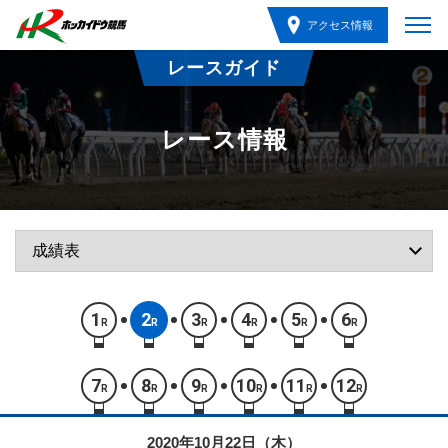
アクセス情報
レースガイド
レース情報
1
2
3
4
5
6
R
R
R
R
R
R
7
8
9
10
11
12
R
R
R
R
R
R
2020年10月22日（木）