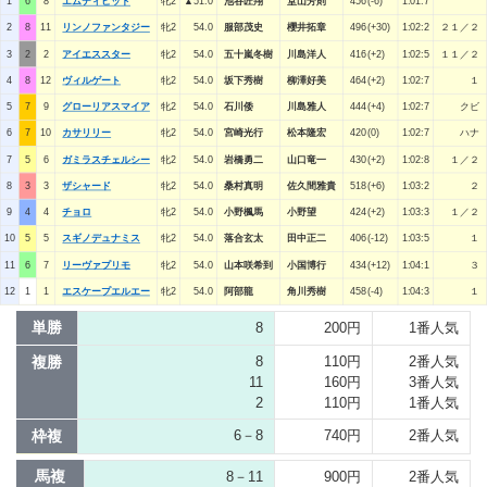
1
6
8
エムティヒット
牝2
▲51.0
池谷匠翔
堂山芳則
456(-6)
1:01:7
2
8
11
リンノファンタジー
牝2
54.0
服部茂史
櫻井拓章
496(+30)
1:02:2
２１／２
3
2
2
アイエススター
牝2
54.0
五十嵐冬樹
川島洋人
416(+2)
1:02:5
１１／２
4
8
12
ヴィルゲート
牝2
54.0
坂下秀樹
柳澤好美
464(+2)
1:02:7
１
5
7
9
グローリアスマイア
牝2
54.0
石川倭
川島雅人
444(+4)
1:02:7
クビ
6
7
10
カサリリー
牝2
54.0
宮崎光行
松本隆宏
420(0)
1:02:7
ハナ
7
5
6
ガミラスチェルシー
牝2
54.0
岩橋勇二
山口竜一
430(+2)
1:02:8
１／２
8
3
3
ザシャード
牝2
54.0
桑村真明
佐久間雅貴
518(+6)
1:03:2
２
9
4
4
チョロ
牝2
54.0
小野楓馬
小野望
424(+2)
1:03:3
１／２
10
5
5
スギノデュナミス
牝2
54.0
落合玄太
田中正二
406(-12)
1:03:5
１
11
6
7
リーヴァプリモ
牝2
54.0
山本咲希到
小国博行
434(+12)
1:04:1
３
12
1
1
エスケープエルエー
牝2
54.0
阿部龍
角川秀樹
458(-4)
1:04:3
１
単勝
8
200円
1番人気
複勝
8
110円
2番人気
11
160円
3番人気
2
110円
1番人気
枠複
6－8
740円
2番人気
馬複
8－11
900円
2番人気