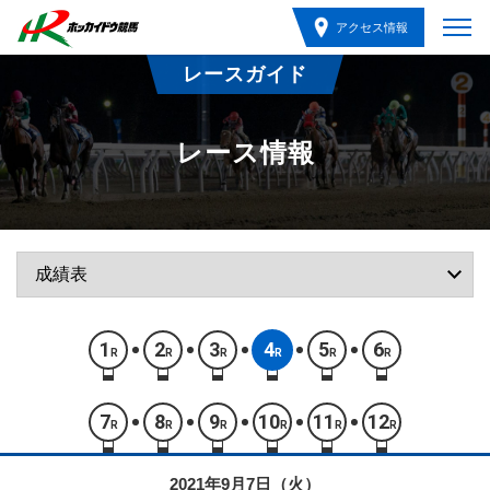
アクセス情報
レースガイド
レース情報
1
2
3
4
5
6
R
R
R
R
R
R
7
8
9
10
11
12
R
R
R
R
R
R
2021年9月7日（火）