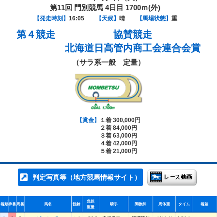
第11回 門別競馬 4日目 1700ｍ(外)
【発走時刻】
16:05
【天候】
晴
【馬場状態】
重
第４競走
協賛競走
北海道日高管内商工会連合会賞
（サラ系一般 定量）
【賞金】
１着 300,000円
２着 84,000円
３着 63,000円
４着 42,000円
５着 21,000円
判定写真等（地方競馬情報サイト）
負担
着順
枠番
馬番
馬名
性齢
騎手
調教師
馬体重
タイム
着差
重量