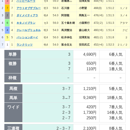
1
3
3
ハッピールーラ
セ4
56.0
岩橋勇二
沼澤英知
444(+4)
1:51:1
2
7
7
アウトオブザブルー
牡3
56.0
石川倭
小野望
468(0)
1:51:2
１／２
3
2
2
ダイメイティアラ
牝4
54.0
阿部龍
岡島玉一
476(+6)
1:51:3
３／４
4
6
6
キタノイブラン
セ3
56.0
五十嵐冬樹
小国博行
472(-2)
1:51:3
アタマ
5
4
4
クレールプリュネル
牝3
54.0
馬渕繁治
森山雄大
460(+6)
1:51:4
クビ
6
5
5
パッションボーイ
牡4
56.0
松井伸也
沼澤英知
482(-2)
1:51:8
２
7
1
1
ランクリッツ
牝4
54.0
落合玄太
安田武広
452(+4)
1:52:3
２１／２
単勝
3
4,690円
6番人気
複勝
3
650円
6番人気
7
110円
1番人気
枠複
－
－
－
馬複
3－7
1,210円
5番人気
馬単
3→7
9,240円
18番人気
ワイド
3－7
420円
7番人気
2－3
1,730円
14番人気
2－7
250円
3番人気
三連複
2－3－7
2,100円
8番人気