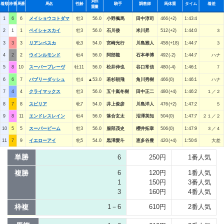
負担
着順
枠番
馬番
馬名
性齢
騎手
調教師
馬体重
タイム
着差
重量
1
6
6
メイショウコトダマ
牡3
56.0
小野楓馬
田中淳司
466(+2)
1:43:4
2
1
1
ペイシャスカイ
牡3
56.0
石川倭
米川昇
512(+2)
1:44:0
３
3
3
3
リアンペスカ
牝3
54.0
宮崎光行
川島雅人
458(+18)
1:44:7
３
4
2
2
ウインルモンド
牡4
56.0
阿部龍
石本孝博
492(-2)
1:44:7
ハナ
5
8
10
スーパーブレーヴ
牡11
56.0
松井伸也
谷口常信
480(-4)
1:46:1
７
6
6
7
バブリーダッシュ
牡4
▲53.0
若杉朝飛
角川秀樹
466(0)
1:46:1
ハナ
7
4
4
クライマックス
牡3
56.0
五十嵐冬樹
田中正二
480(+4)
1:46:2
１／２
8
7
8
スピリア
牝7
54.0
井上俊彦
川島洋人
476(+2)
1:47:2
５
9
8
11
エンドレスレイン
牡4
56.0
落合玄太
沼澤英知
504(0)
1:47:7
２１／２
10
5
5
スーパービーム
牡3
56.0
服部茂史
櫻井拓章
506(0)
1:47:9
３／４
11
7
9
イエローアイ
牝5
54.0
黒澤愛斗
恵多谷豊
420(+4)
1:50:6
大差
単勝
6
250円
1番人気
複勝
6
120円
1番人気
1
150円
3番人気
3
160円
4番人気
枠複
1－6
610円
2番人気