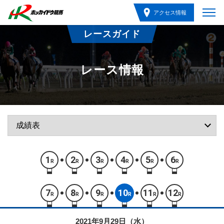
アクセス情報
レースガイド
レース情報
1
2
3
4
5
6
R
R
R
R
R
R
7
8
9
10
11
12
R
R
R
R
R
R
2021年9月29日（水）