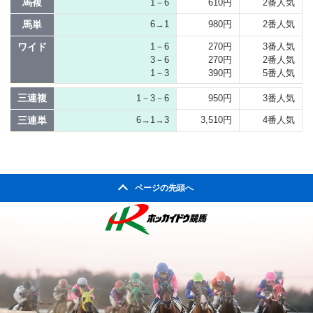
馬複
1－6
610円
2番人気
馬単
6→1
980円
2番人気
ワイド
1－6
270円
3番人気
3－6
270円
2番人気
1－3
390円
5番人気
三連複
1－3－6
950円
3番人気
三連単
6→1→3
3,510円
4番人気
ページの先頭へ