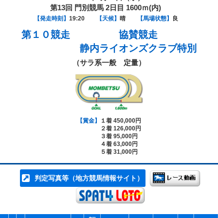
第13回 門別競馬 2日目 1600ｍ(内)
【発走時刻】
19:20
【天候】
晴
【馬場状態】
良
第１０競走
協賛競走
静内ライオンズクラブ特別
（サラ系一般 定量）
【賞金】
１着 450,000円
２着 126,000円
３着 95,000円
４着 63,000円
５着 31,000円
判定写真等（地方競馬情報サイト）