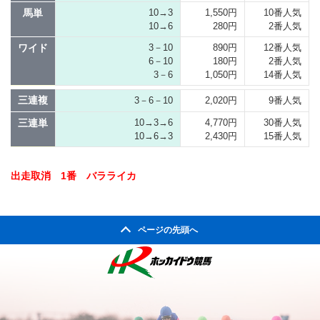
馬単
10→3
1,550円
10番人気
10→6
280円
2番人気
ワイド
3－10
890円
12番人気
6－10
180円
2番人気
3－6
1,050円
14番人気
三連複
3－6－10
2,020円
9番人気
三連単
10→3→6
4,770円
30番人気
10→6→3
2,430円
15番人気
出走取消 1番 バラライカ
ページの先頭へ