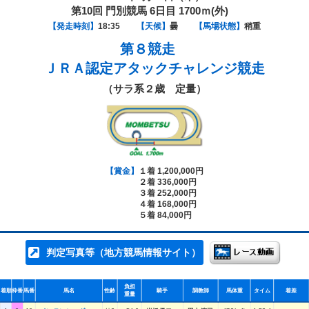
第10回 門別競馬 6日目 1700ｍ(外)
【発走時刻】
18:35
【天候】
曇
【馬場状態】
稍重
第８競走
ＪＲＡ認定アタックチャレンジ競走
（サラ系２歳 定量）
【賞金】
１着 1,200,000円
２着 336,000円
３着 252,000円
４着 168,000円
５着 84,000円
判定写真等（地方競馬情報サイト）
負担
着順
枠番
馬番
馬名
性齢
騎手
調教師
馬体重
タイム
着差
重量