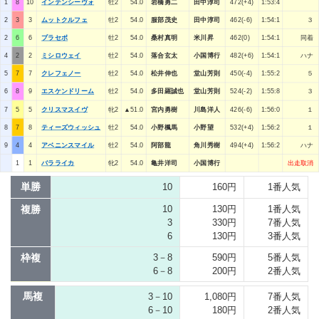
1
8
10
インテンシーヴォ
牡2
54.0
岩橋勇二
田中淳司
472(+4)
1:53:4
2
3
3
ムットクルフェ
牡2
54.0
服部茂史
田中淳司
462(-6)
1:54:1
３
2
6
6
プラセボ
牡2
54.0
桑村真明
米川昇
462(0)
1:54:1
同着
4
2
2
ミシロウェイ
牡2
54.0
落合玄太
小国博行
482(+6)
1:54:1
ハナ
5
7
7
クレフェノー
牡2
54.0
松井伸也
堂山芳則
450(-4)
1:55:2
５
6
8
9
エスケンドリーム
牡2
54.0
多田羅誠也
堂山芳則
524(-2)
1:55:8
３
7
5
5
クリスマスイヴ
牝2
▲51.0
宮内勇樹
川島洋人
426(-6)
1:56:0
１
8
7
8
ティーズウィッシュ
牡2
54.0
小野楓馬
小野望
532(+4)
1:56:2
１
9
4
4
アベニンスマイル
牡2
54.0
阿部龍
角川秀樹
494(+4)
1:56:2
ハナ
1
1
バラライカ
牝2
54.0
亀井洋司
小国博行
出走取消
単勝
10
160円
1番人気
複勝
10
130円
1番人気
3
330円
7番人気
6
130円
3番人気
枠複
3－8
590円
5番人気
6－8
200円
2番人気
馬複
3－10
1,080円
7番人気
6－10
180円
2番人気