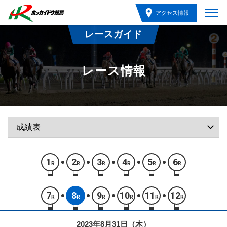
アクセス情報
レースガイド
レース情報
1
2
3
4
5
6
R
R
R
R
R
R
7
8
9
10
11
12
R
R
R
R
R
R
2023年8月31日（木）