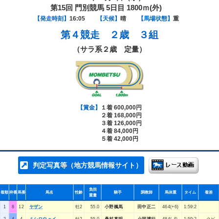
第15回 門別競馬 5日目 1800ｍ(外)
【発走時刻】
16:05
【天候】
晴
【馬場状態】
重
第４競走
２歳 ３組
（サラ系２歳 定量）
【賞金】
１着 600,000円
２着 168,000円
３着 126,000円
４着 84,000円
５着 42,000円
判定写真等（地方競馬情報サイト）
負担
着順
枠番
馬番
馬名
性齢
騎手
調教師
馬体重
タイム
着差
重量
1
8
12
ヤザン
牡2
55.0
小野楓馬
田中正二
464(+6)
1:59:2