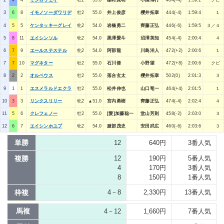
2
4
4
ミシロウェイ
牡2
55.0
桑村真明
小国博行
484(-4)
1:59:2
クビ
3
6
8
イモノソーダワリデ
牡2
55.0
井上俊彦
櫻井拓章
444(-4)
1:59:4
１
4
5
5
ケンタッキーグレイ
牝2
54.0
岩橋勇二
齊藤正弘
446(-6)
1:59:5
３／４
5
8
11
エイシンソル
牝2
54.0
黒澤愛斗
沼澤英知
454(-4)
2:00:4
４
6
7
9
エールステステル
牝2
54.0
阿部龍
川島洋人
472(+2)
2:00:6
１
7
7
10
マグネター
牡2
55.0
石川倭
小野望
472(+8)
2:00:6
クビ
8
2
2
オルペウス
牡2
55.0
落合玄太
櫻井拓章
502(0)
2:01:3
３
9
1
1
エスメラルドエクラ
牡2
55.0
松井伸也
山口竜一
464(+4)
2:01:5
１
10
3
3
リンクスリリー
牝2
▲51.0
宮内勇樹
齊藤正弘
474(-4)
2:02:4
４
11
5
6
クレフェノー
牡2
55.0
[愛]加藤聡一
堂山芳則
458(-2)
2:03:0
３
12
6
7
エイシンホユプ
牝2
54.0
服部茂史
安田武広
460(-6)
2:03:6
３
単勝
12
640円
3番人気
複勝
12
190円
5番人気
4
170円
3番人気
8
150円
1番人気
枠複
4－8
2,330円
13番人気
馬複
4－12
1,660円
7番人気