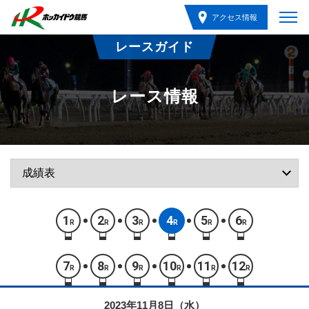
アクセス情報
レースガイド
レース情報
1
2
3
4
5
6
R
R
R
R
R
R
7
8
9
10
11
12
R
R
R
R
R
R
2023年11月8日（水）