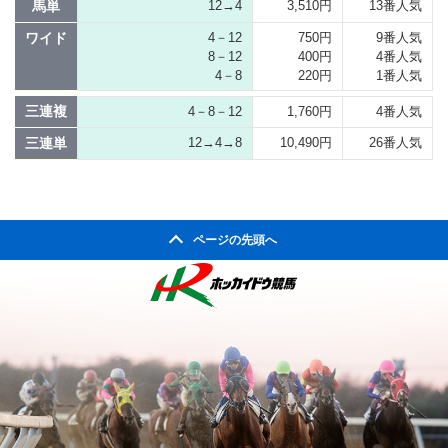
馬単
12→4
3,510円
13番人気
ワイド
4－12
750円
9番人気
8－12
400円
4番人気
4－8
220円
1番人気
三連複
4－8－12
1,760円
4番人気
三連単
12→4→8
10,490円
26番人気
ページの先頭へ