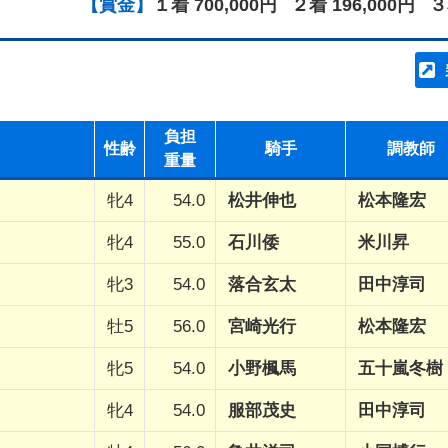
【賞金】
１着 700,000円
２着 196,000円
３
負担
性齢
騎手
調教師
重量
牝4
54.0
松井伸也
松本隆宏
牝4
55.0
石川倭
米川昇
牝3
54.0
落合玄太
田中淳司
牡5
56.0
宮崎光行
松本隆宏
牝5
54.0
小野楓馬
五十嵐冬樹
牝4
54.0
服部茂史
田中淳司