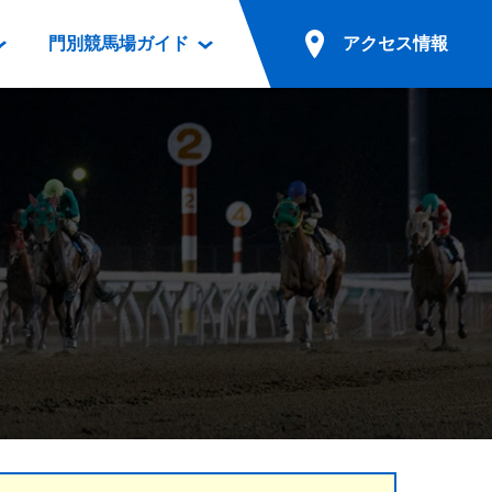
門別競馬場ガイド
アクセス情報
情報
票案内
ファンルーム
アクセス情報
電話・インターネット投票
競馬用語集
お車でのご来場
別表ダウンロード
場外発売所
無料送迎バスでのご来場
ギスカン
実況・テレホンサービス
公共の交通機関でのご来場
カレンダー
発売・払戻
ドカフェ
競走体系図
リオンシリーズ競走
発売情報(PDF)
の発売情報