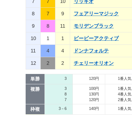
7
7
10
リッキオ
8
7
9
フェアリーマジック
9
8
11
モリデンブラック
10
1
1
ビービーアクティブ
11
4
4
ドンナフォルテ
12
2
2
チェリーオリオン
単勝
3
120円
1番人気
3
100円
1番人気
複勝
8
130円
4番人気
7
120円
2番人気
3－6
140円
1番人気
枠複