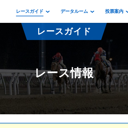
レースガイド
データルーム
投票案内
データルーム
レース情報
映像コンテンツ
門別競馬場情報
過去開催
投
レースガイド
騎手・調教師紹介
レース一覧
重賞競走VTR
門別競馬場グルメ
番組・級
騎手・調教師成績
出走表
重賞競走参考VTR
とねっこジン
開催日程
能力検査成績
成績表
レースダイジェスト
いずみ食堂
開催
レース情報
坂路調教映像
払戻金一覧
新馬ダイジェスト
ルンビニフー
重賞
遠征馬情報
騎手成績表
勝馬屋
スタ
馬主服紹介
馬番成績表
発売情報
番組編成要領
オッズ
道内の
道外