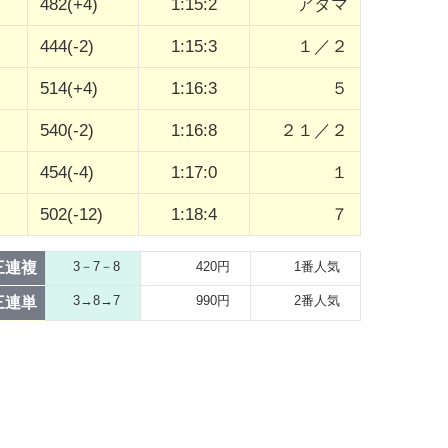
482(+4)
1:15:2
アタマ
444(-2)
1:15:3
１／２
514(+4)
1:16:3
５
540(-2)
1:16:8
２１／２
454(-4)
1:17:0
１
502(-12)
1:18:4
７
三連複
3－7－8
420円
1番人気
3→8→7
990円
2番人気
三連単