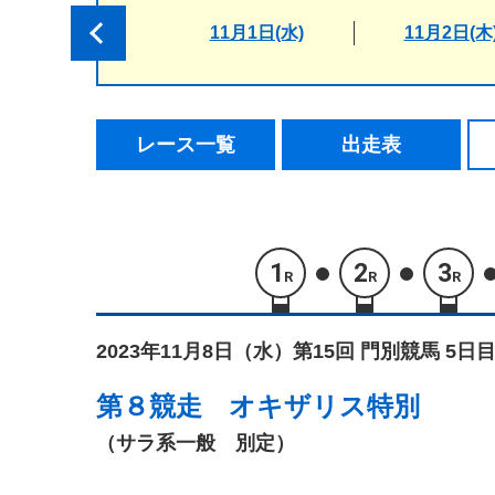
11月1日(水)
11月2日(木
レース一覧
出走表
1
2
3
R
R
R
2023年11月8日（水）
第15回 門別競馬 5日目
第８競走
オキザリス特別
（サラ系一般 別定）