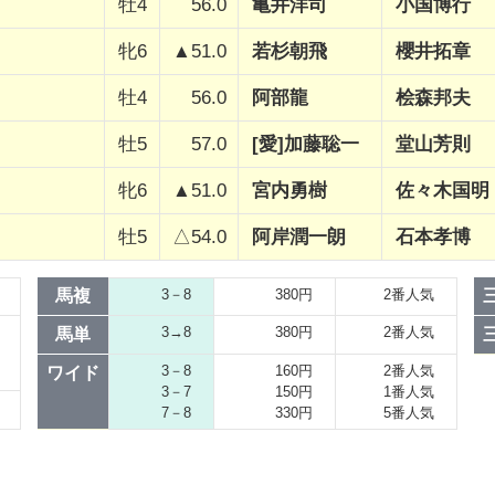
牡4
56.0
亀井洋司
小国博行
牝6
▲51.0
若杉朝飛
櫻井拓章
牡4
56.0
阿部龍
桧森邦夫
牡5
57.0
[愛]加藤聡一
堂山芳則
牝6
▲51.0
宮内勇樹
佐々木国明
牡5
△54.0
阿岸潤一朗
石本孝博
馬複
3－8
380円
2番人気
3→8
380円
2番人気
馬単
3－8
160円
2番人気
ワイド
3－7
150円
1番人気
7－8
330円
5番人気