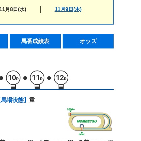
11月8日(水)
11月9日(木)
馬番成績表
オッズ
10
11
12
R
R
R
【馬場状態】
重