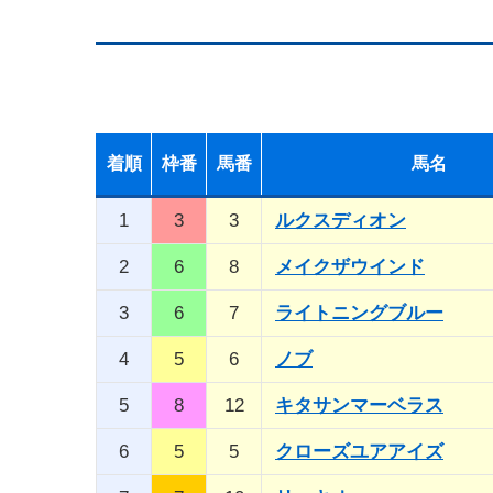
着順
枠番
馬番
馬名
1
3
3
ルクスディオン
2
6
8
メイクザウインド
3
6
7
ライトニングブルー
4
5
6
ノブ
5
8
12
キタサンマーベラス
6
5
5
クローズユアアイズ