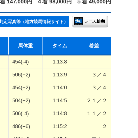
着 147,000円
４着 98,000円
５着 49,000円
判定写真等（地方競馬情報サイト）
馬体重
タイム
着差
454(-4)
1:13:8
506(+2)
1:13:9
３／４
454(+2)
1:14:0
３／４
504(+2)
1:14:5
２１／２
506(-4)
1:14:8
１１／２
486(+6)
1:15:2
２