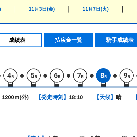
)
11月3日(金)
11月7日(火)
成績表
払戻金一覧
騎手成績表
4
5
6
7
8
9
R
R
R
R
R
R
 1200ｍ(外)
【発走時刻】
18:10
【天候】
晴