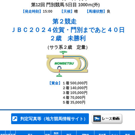
第12回 門別競馬 5日目 1000ｍ(外)
【発走時刻】
15:00
【天候】
晴
【馬場状態】
良
第２競走
ＪＢＣ２０２４佐賀・門別まであと４０日
２歳 未勝利
（サラ系２歳 定量）
【賞金】
１着 500,000円
２着 140,000円
３着 105,000円
４着 70,000円
５着 35,000円
判定写真等（地方競馬情報サイト）
負担