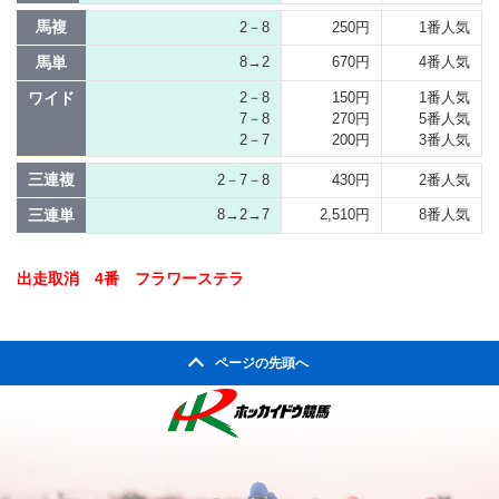
馬複
2－8
250円
1番人気
馬単
8→2
670円
4番人気
ワイド
2－8
150円
1番人気
7－8
270円
5番人気
2－7
200円
3番人気
三連複
2－7－8
430円
2番人気
三連単
8→2→7
2,510円
8番人気
出走取消 4番 フラワーステラ
ページの先頭へ