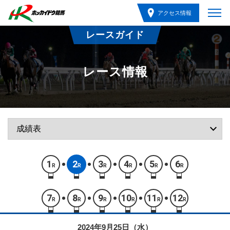
アクセス情報
レースガイド
レース情報
1
2
3
4
5
6
R
R
R
R
R
R
7
8
9
10
11
12
R
R
R
R
R
R
2024年9月25日（水）