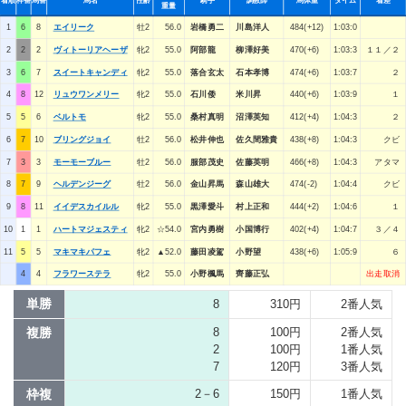
着順
枠番
馬番
馬名
性齢
騎手
調教師
馬体重
タイム
着差
重量
1
6
8
エイリーク
牡2
56.0
岩橋勇二
川島洋人
484(+12)
1:03:0
2
2
2
ヴィトーリアヘーザ
牝2
55.0
阿部龍
柳澤好美
470(+6)
1:03:3
１１／２
3
6
7
スイートキャンディ
牝2
55.0
落合玄太
石本孝博
474(+6)
1:03:7
２
4
8
12
リュウワンメリー
牝2
55.0
石川倭
米川昇
440(+6)
1:03:9
１
5
5
6
ベルトモ
牝2
55.0
桑村真明
沼澤英知
412(+4)
1:04:3
２
6
7
10
ブリングジョイ
牡2
56.0
松井伸也
佐久間雅貴
438(+8)
1:04:3
クビ
7
3
3
モーモーブルー
牡2
56.0
服部茂史
佐藤英明
466(+8)
1:04:3
アタマ
8
7
9
ヘルデンジーグ
牡2
56.0
金山昇馬
森山雄大
474(-2)
1:04:4
クビ
9
8
11
イイデスカイルル
牝2
55.0
黒澤愛斗
村上正和
444(+2)
1:04:6
１
10
1
1
ハートマジェスティ
牝2
☆54.0
宮内勇樹
小国博行
402(+4)
1:04:7
３／４
11
5
5
マキマキパフェ
牝2
▲52.0
藤田凌駕
小野望
438(+6)
1:05:9
６
4
4
フラワーステラ
牝2
55.0
小野楓馬
齊藤正弘
出走取消
単勝
8
310円
2番人気
複勝
8
100円
2番人気
2
100円
1番人気
7
120円
3番人気
枠複
2－6
150円
1番人気