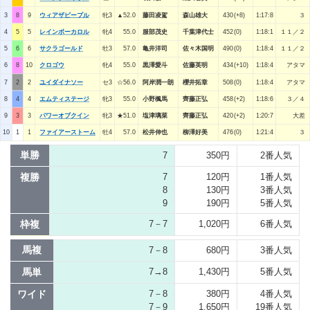
3
8
9
ウィアザピープル
牝3
▲52.0
藤田凌駕
森山雄大
430(+8)
1:17:8
３
4
5
5
レインボーカロル
牝4
55.0
服部茂史
千葉津代士
452(0)
1:18:1
１１／２
5
6
6
サクラゴールド
牡3
57.0
亀井洋司
佐々木国明
490(0)
1:18:4
１１／２
6
8
10
クロゴウ
牝4
55.0
黒澤愛斗
佐藤英明
434(+10)
1:18:4
アタマ
7
2
2
ユイダイナソー
セ3
☆56.0
阿岸潤一朗
櫻井拓章
508(0)
1:18:4
アタマ
8
4
4
エムティステージ
牝3
55.0
小野楓馬
齊藤正弘
458(+2)
1:18:6
３／４
9
3
3
パワーオブクイン
牝3
★51.0
塩津璃菜
齊藤正弘
420(+2)
1:20:7
大差
10
1
1
ファイアーストーム
牡4
57.0
松井伸也
柳澤好美
476(0)
1:21:4
３
単勝
7
350円
2番人気
複勝
7
120円
1番人気
8
130円
3番人気
9
190円
5番人気
枠複
7－7
1,020円
6番人気
馬複
7－8
680円
3番人気
馬単
7→8
1,430円
5番人気
ワイド
7－8
380円
4番人気
7－9
1,650円
19番人気