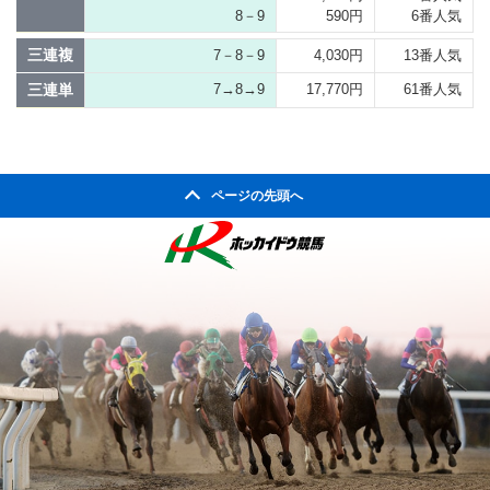
8－9
590円
6番人気
三連複
7－8－9
4,030円
13番人気
三連単
7→8→9
17,770円
61番人気
ページの先頭へ