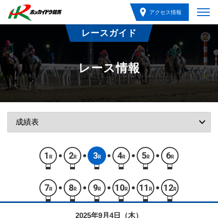
アクセス情報
レースガイド
レース情報
1
2
3
4
5
6
R
R
R
R
R
R
7
8
9
10
11
12
R
R
R
R
R
R
2025年9月4日（木）