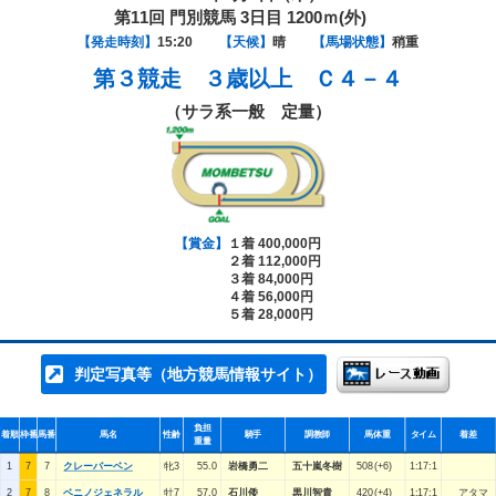
第11回 門別競馬 3日目 1200ｍ(外)
【発走時刻】
15:20
【天候】
晴
【馬場状態】
稍重
第３競走
３歳以上 Ｃ４－４
（サラ系一般 定量）
【賞金】
１着 400,000円
２着 112,000円
３着 84,000円
４着 56,000円
５着 28,000円
判定写真等（地方競馬情報サイト）
負担
着順
枠番
馬番
馬名
性齢
騎手
調教師
馬体重
タイム
着差
重量
1
7
7
クレーバーベン
牝3
55.0
岩橋勇二
五十嵐冬樹
508(+6)
1:17:1
2
7
8
ベニノジェネラル
牡7
57.0
石川倭
黒川智貴
420(+4)
1:17:1
アタマ