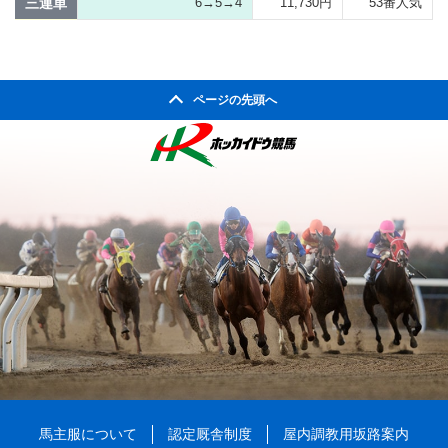
三連単
6→5→4
11,730円
53番人気
ページの先頭へ
馬主服について
認定厩舎制度
屋内調教用坂路案内