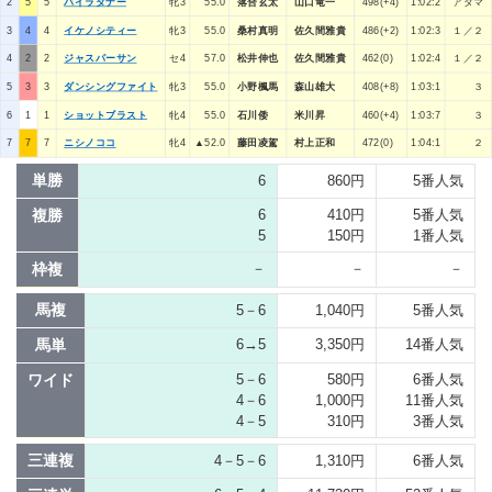
2
5
5
パイラタナー
牝3
55.0
落合玄太
山口竜一
498(+4)
1:02:2
アタマ
3
4
4
イケノシティー
牝3
55.0
桑村真明
佐久間雅貴
486(+2)
1:02:3
１／２
4
2
2
ジャスパーサン
セ4
57.0
松井伸也
佐久間雅貴
462(0)
1:02:4
１／２
5
3
3
ダンシングファイト
牝3
55.0
小野楓馬
森山雄大
408(+8)
1:03:1
３
6
1
1
ショットブラスト
牝4
55.0
石川倭
米川昇
460(+4)
1:03:7
３
7
7
7
ニシノココ
牝4
▲52.0
藤田凌駕
村上正和
472(0)
1:04:1
２
単勝
6
860円
5番人気
複勝
6
410円
5番人気
5
150円
1番人気
枠複
－
－
－
馬複
5－6
1,040円
5番人気
馬単
6→5
3,350円
14番人気
ワイド
5－6
580円
6番人気
4－6
1,000円
11番人気
4－5
310円
3番人気
三連複
4－5－6
1,310円
6番人気