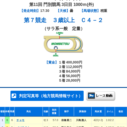
第11回 門別競馬 3日目 1000ｍ(外)
【発走時刻】
17:30
【天候】
曇
【馬場状態】
稍重
第７競走
３歳以上 Ｃ４－２
（サラ系一般 定量）
【賞金】
１着 400,000円
２着 112,000円
３着 84,000円
４着 56,000円
５着 28,000円
判定写真等（地方競馬情報サイト）
負担
着順
枠番
馬番
馬名
性齢
騎手
調教師
馬体重
タイム
着差
重量
1
6
6
チャモ
牡3
57.0
岩橋勇二
川島雅人
422(+2)
1:02:2