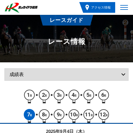
アクセス情報
レースガイド
レース情報
1
2
3
4
5
6
R
R
R
R
R
R
7
8
9
10
11
12
R
R
R
R
R
R
2025年9月4日（木）