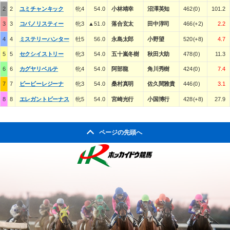
2
2
ユミチャンキック
牝4
54.0
小林靖幸
沼澤英知
462(0)
101.2
3
3
コパノリスティー
牝3
▲51.0
落合玄太
田中淳司
466(+2)
2.2
4
4
ミステリーハンター
牡5
56.0
永島太郎
小野望
520(+8)
4.7
5
5
セクシイストリー
牝3
54.0
五十嵐冬樹
秋田大助
478(0)
11.3
6
6
カグヤリベルテ
牝4
54.0
阿部龍
角川秀樹
424(0)
7.4
7
7
ビービーレジーナ
牝3
54.0
桑村真明
佐久間雅貴
446(0)
3.1
8
8
エレガントビーナス
牝5
54.0
宮崎光行
小国博行
428(+8)
27.9
ページの先頭へ