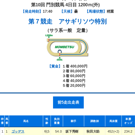
第10回 門別競馬 4日目 1200ｍ(外)
【発走時刻】
17:40
【天候】
曇
【馬場状態】
稍重
第７競走
アサギリソウ特別
（サラ系一般 定量）
【賞金】
１着 400,000円
２着 80,000円
３着 60,000円
４着 40,000円
５着 20,000円
前5走出走表
枠
馬
性
負担
単勝
馬名
騎手
調教師
馬体重
番
番
齢
重量
オッズ
1
1
ゴッデス
牝5
54.0
坂下秀樹
秋田大助
452(+2)
234.2