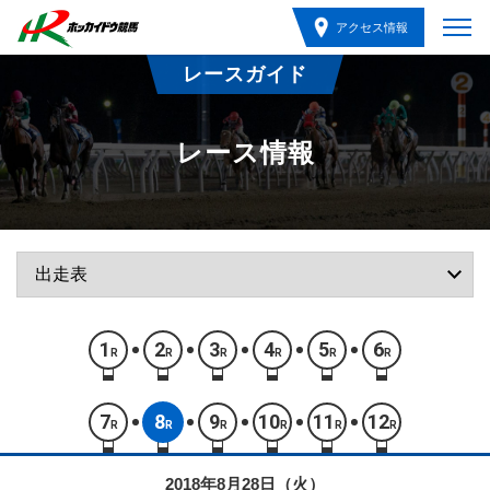
アクセス情報
レースガイド
レース情報
1
2
3
4
5
6
R
R
R
R
R
R
7
8
9
10
11
12
R
R
R
R
R
R
2018年8月28日（火）