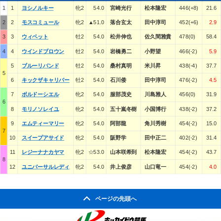
1
1
ヨシノルキー
牝2
54.0
宮崎光行
松本隆宏
446(+8)
21.6
2
2
モスコミュール
牝2
▲51.0
落合玄太
田中淳司
452(+6)
2.9
3
3
ウィペット
牡2
54.0
松井伸也
佐久間雅貴
478(0)
58.4
4
4
ウインドブロウン
牡2
54.0
岩橋勇二
小野望
466(-2)
5.9
5
ブルーリバンド
牡2
54.0
桑村真明
米川昇
438(-4)
37.7
5
6
キックザキャリバー
牡2
54.0
石川倭
田中淳司
476(-2)
4.5
7
ボルドーシエル
牝2
54.0
服部茂史
川島雅人
456(0)
31.9
6
8
モリノソレイユ
牝2
54.0
五十嵐冬樹
小国博行
438(-2)
37.2
9
エムティーマリー
牝2
54.0
阿部龍
角川秀樹
454(-2)
15.0
7
10
スイープアサイド
牝2
54.0
阪野学
田中正二
402(-2)
31.4
11
レジーナナカヤマ
牝2
☆53.0
山本咲希到
松本隆宏
454(-2)
43.7
8
12
ユニバーサルレディ
牝2
54.0
井上俊彦
山口竜一
454(-2)
4.0
ページの先頭へ