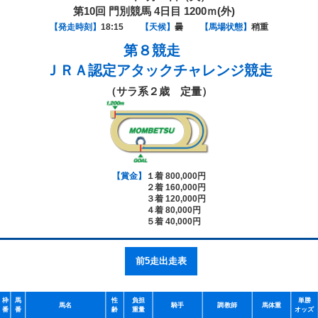
第10回 門別競馬 4日目 1200ｍ(外)
【発走時刻】
18:15
【天候】
曇
【馬場状態】
稍重
第８競走
ＪＲＡ認定アタックチャレンジ競走
（サラ系２歳 定量）
【賞金】
１着 800,000円
２着 160,000円
３着 120,000円
４着 80,000円
５着 40,000円
前5走出走表
枠
馬
性
負担
単勝
馬名
騎手
調教師
馬体重
番
番
齢
重量
オッズ