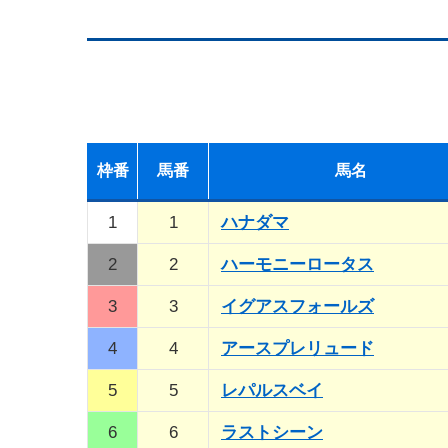
枠
番
馬
番
馬名
1
1
ハナダマ
2
2
ハーモニーロータス
3
3
イグアスフォールズ
4
4
アースプレリュード
5
5
レパルスベイ
6
6
ラストシーン