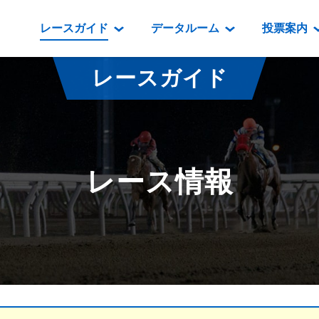
レースガイド
データルーム
投票案内
データルーム
レース情報
映像コンテンツ
門別競馬場情報
過去開催
投
レースガイド
騎手・調教師紹介
レース一覧
重賞競走VTR
門別競馬場グルメ
番組・級
騎手・調教師成績
出走表
重賞競走参考VTR
とねっこジン
開催日程
能力検査成績
成績表
レースダイジェスト
いずみ食堂
開催
レース情報
坂路調教映像
払戻金一覧
新馬ダイジェスト
ルンビニフー
重賞
遠征馬情報
騎手成績表
勝馬屋
スタ
馬主服紹介
馬番成績表
発売情報
番組編成要領
オッズ
道内の
道外