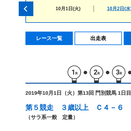
10月1日(火)
10月2日(水
レース一覧
出走表
1
2
3
R
R
R
2019年10月1日（火）
第13回 門別競馬 1日目
第５競走
３歳以上 Ｃ４－６
（サラ系一般 定量）