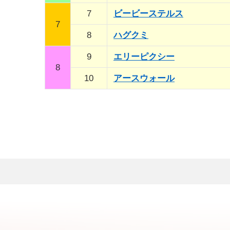
7
ビービーステルス
7
8
ハグクミ
9
エリーピクシー
8
10
アースウォール