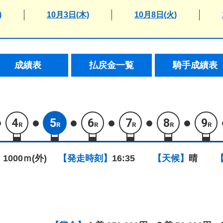
)
10月3日(木)
10月8日(火)
成績表
払戻金一覧
騎手成績表
4
5
6
7
8
9
R
R
R
R
R
R
 1000ｍ(外)
【発走時刻】
16:35
【天候】
晴