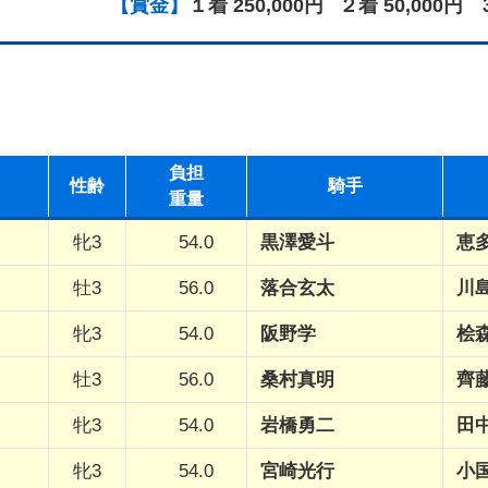
【賞金】
１着 250,000円
２着 50,000円
負担
性
齢
騎手
重量
牝3
54.0
黒澤愛斗
恵
牡3
56.0
落合玄太
川
牝3
54.0
阪野学
桧
牡3
56.0
桑村真明
齊
牝3
54.0
岩橋勇二
田
牝3
54.0
宮崎光行
小