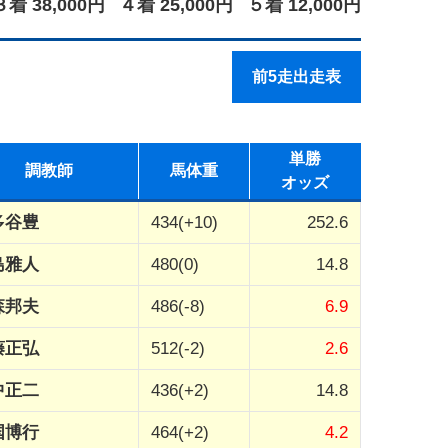
３着 38,000円
４着 25,000円
５着 12,000円
前5走出走表
単勝
調教師
馬体重
オッズ
多谷豊
434(+10)
252.6
島雅人
480(0)
14.8
森邦夫
486(-8)
6.9
藤正弘
512(-2)
2.6
中正二
436(+2)
14.8
国博行
464(+2)
4.2