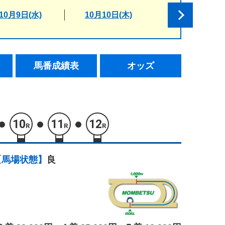
10月9日(水)
10月10日(木)
馬番成績表
オッズ
10
11
12
R
R
R
【馬場状態】
良