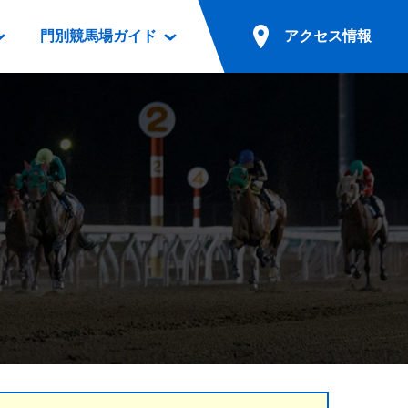
門別競馬場ガイド
アクセス情報
情報
票案内
ファンルーム
アクセス情報
電話・インターネット投票
競馬用語集
お車でのご来場
別表ダウンロード
場外発売所
無料送迎バスでのご来場
ギスカン
実況・テレホンサービス
公共の交通機関でのご来場
カレンダー
発売・払戻
ドカフェ
競走体系図
リオンシリーズ競走
発売情報(PDF)
の発売情報