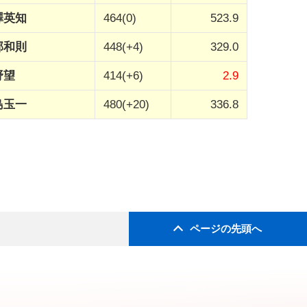
澤英知
464(0)
523.9
部和則
448(+4)
329.0
野望
414(+6)
2.9
島玉一
480(+20)
336.8
ページの先頭へ