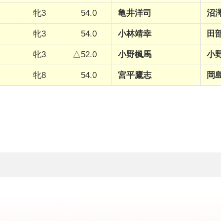
牝3
54.0
亀井洋司
沼
牝3
54.0
小林靖幸
田
牝3
△52.0
小野楓馬
小
牝8
54.0
宮平鷹志
岡