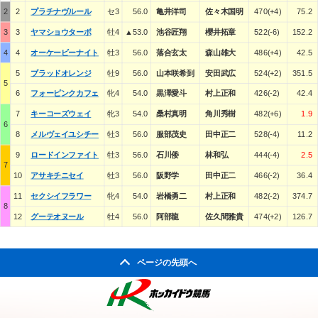
2
2
プラチナヴルール
セ3
56.0
亀井洋司
佐々木国明
470(+4)
75.2
3
3
ヤマショウターボ
牡4
▲53.0
池谷匠翔
櫻井拓章
522(-6)
152.2
4
4
オーケービーナイト
牡3
56.0
落合玄太
森山雄大
486(+4)
42.5
5
ブラッドオレンジ
牡9
56.0
山本咲希到
安田武広
524(+2)
351.5
5
6
フォーピンクカフェ
牝4
54.0
黒澤愛斗
村上正和
426(-2)
42.4
7
キーコーズウェイ
牝3
54.0
桑村真明
角川秀樹
482(+6)
1.9
6
8
メルヴェイユシチー
牡3
56.0
服部茂史
田中正二
528(-4)
11.2
9
ロードインファイト
牡3
56.0
石川倭
林和弘
444(-4)
2.5
7
10
アサキチニセイ
牡3
56.0
阪野学
田中正二
466(-2)
36.4
11
セクシイフラワー
牝4
54.0
岩橋勇二
村上正和
482(-2)
374.7
8
12
グーテオヌール
牡4
56.0
阿部龍
佐久間雅貴
474(+2)
126.7
ページの先頭へ