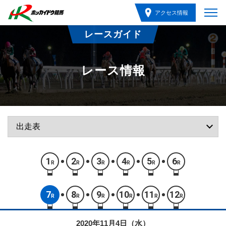
アクセス情報
レースガイド
レース情報
1
2
3
4
5
6
R
R
R
R
R
R
7
8
9
10
11
12
R
R
R
R
R
R
2020年11月4日（水）