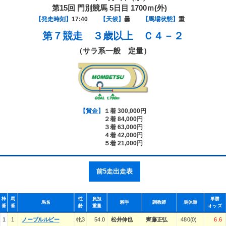
第15回 門別競馬 5日目 1700ｍ(外)
【発走時刻】
17:40
【天候】
曇
【馬場状態】
重
第７競走
３歳以上 Ｃ４－２
（サラ系一般 定量）
【賞金】
１着 300,000円
２着 84,000円
３着 63,000円
４着 42,000円
５着 21,000円
前5走出走表
枠
馬
性
負担
単勝
馬名
騎手
調教師
馬体重
番
番
齢
重量
オッズ
1
1
ノーブルルビー
牝3
54.0
松井伸也
齊藤正弘
480(0)
6.6