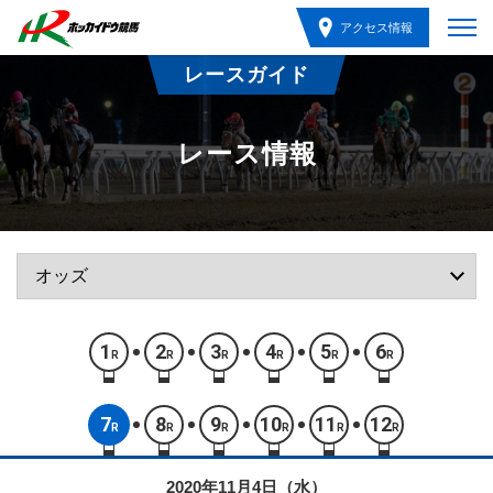
アクセス情報
レースガイド
レース情報
1
2
3
4
5
6
R
R
R
R
R
R
7
8
9
10
11
12
R
R
R
R
R
R
2020年11月4日（水）