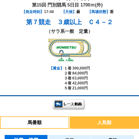
第15回 門別競馬 5日目 1700ｍ(外)
【発走時刻】
17:40
【天候】
曇
【馬場状態】
重
第７競走
３歳以上 Ｃ４－２
（サラ系一般 定量）
【賞金】
１着 300,000円
２着 84,000円
３着 63,000円
４着 42,000円
５着 21,000円
馬番順
人気順