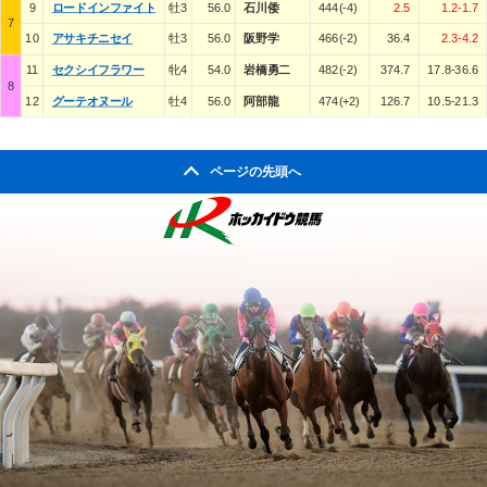
9
ロードインファイト
牡3
56.0
石川倭
444(-4)
2.5
1.2-1.7
7
10
アサキチニセイ
牡3
56.0
阪野学
466(-2)
36.4
2.3-4.2
11
セクシイフラワー
牝4
54.0
岩橋勇二
482(-2)
374.7
17.8-36.6
8
12
グーテオヌール
牡4
56.0
阿部龍
474(+2)
126.7
10.5-21.3
ページの先頭へ