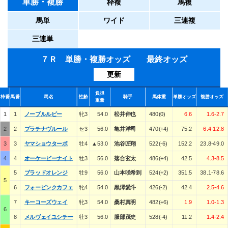
単勝・複勝
枠複
馬複
馬単
ワイド
三連複
三連単
７Ｒ 単勝・複勝オッズ 最終オッズ
更新
負担
枠番
馬番
馬名
性齢
騎手
馬体重
単勝オッズ
複勝オッズ
重量
1
1
ノーブルルビー
牝3
54.0
松井伸也
480(0)
6.6
1.6-2.7
2
2
プラチナヴルール
セ3
56.0
亀井洋司
470(+4)
75.2
6.4-12.8
3
3
ヤマショウターボ
牡4
▲53.0
池谷匠翔
522(-6)
152.2
23.8-49.0
4
4
オーケービーナイト
牡3
56.0
落合玄太
486(+4)
42.5
4.3-8.5
5
ブラッドオレンジ
牡9
56.0
山本咲希到
524(+2)
351.5
38.1-78.6
5
6
フォーピンクカフェ
牝4
54.0
黒澤愛斗
426(-2)
42.4
2.5-4.6
7
キーコーズウェイ
牝3
54.0
桑村真明
482(+6)
1.9
1.0-1.3
6
8
メルヴェイユシチー
牡3
56.0
服部茂史
528(-4)
11.2
1.4-2.4