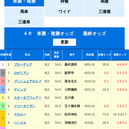
単勝・複勝
枠複
馬複
馬単
ワイド
三連複
三連単
４Ｒ 単勝・複勝オッズ 最終オッズ
更新
負担
枠番
馬番
馬名
性齢
騎手
馬体重
単勝オッズ
複勝オッズ
重量
1
1
ブローディア
牝2
54.0
桑村真明
400(-4)
35.8
4.6-8.8
2
2
ロゼリアン
牝2
54.0
阪野学
420(-6)
5.2
1.5-2.5
3
3
プッシュユアセルフ
牝2
54.0
落合玄太
410(+2)
5.1
1.3-2.1
4
4
ディンゴ
牝2
54.0
小野楓馬
432(-2)
16.3
1.9-3.4
5
5
スターオブフェアー
牝2
54.0
石川倭
6
6
リコータイザン
牡2
55.0
五十嵐冬樹
452(-6)
6.0
1.3-2.2
7
マカルー
牝2
54.0
松井伸也
424(-2)
73.0
16.5-31.7
7
8
ヘーメル
牝2
54.0
宮崎光行
416(0)
26.5
2.8-5.2