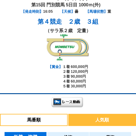
第15回 門別競馬 5日目 1000ｍ(外)
【発走時刻】
16:05
【天候】
曇
【馬場状態】
重
第４競走
２歳 ３組
（サラ系２歳 定量）
【賞金】
１着 600,000円
２着 120,000円
３着 90,000円
４着 60,000円
５着 30,000円
馬番順
人気順