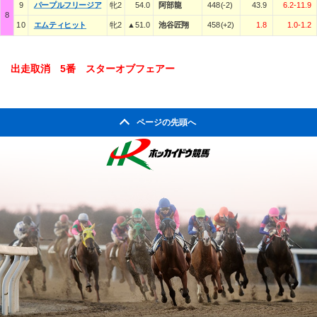
9
パープルフリージア
牝2
54.0
阿部龍
448(-2)
43.9
6.2-11.9
8
10
エムティヒット
牝2
▲51.0
池谷匠翔
458(+2)
1.8
1.0-1.2
出走取消 5番 スターオブフェアー
ページの先頭へ