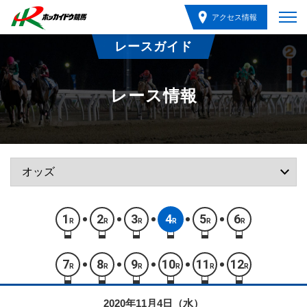
アクセス情報
レースガイド
レース情報
1
2
3
4
5
6
R
R
R
R
R
R
7
8
9
10
11
12
R
R
R
R
R
R
2020年11月4日（水）