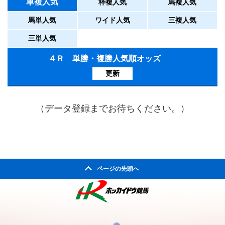
単複人気
枠複人気
馬複人気
馬単人気
ワイド人気
三複人気
三単人気
４Ｒ 単勝・複勝人気順オッズ
更新
（データ登録までお待ちください。）
ページの先頭へ