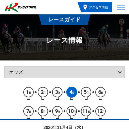
アクセス情報
レースガイド
レース情報
1
2
3
4
5
6
R
R
R
R
R
R
7
8
9
10
11
12
R
R
R
R
R
R
2020年11月4日（水）