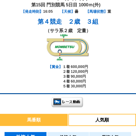
第15回 門別競馬 5日目 1000ｍ(外)
【発走時刻】
16:05
【天候】
曇
【馬場状態】
重
第４競走
２歳 ３組
（サラ系２歳 定量）
【賞金】
１着 600,000円
２着 120,000円
３着 90,000円
４着 60,000円
５着 30,000円
馬番順
人気順