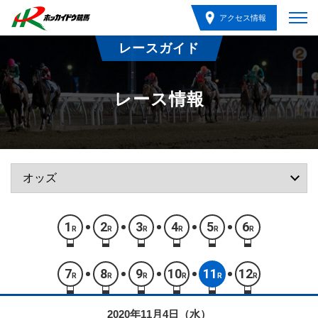
アクセス情報
レースガイド
レース情報
1
2
3
4
5
6
R
R
R
R
R
R
7
8
9
10
11
12
R
R
R
R
R
R
2020年11月4日（水）