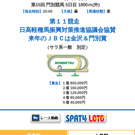
第15回 門別競馬 5日目 1800ｍ(外)
【発走時刻】
20:00
【天候】
曇
【馬場状態】
重
第１１競走
日高軽種馬振興対策推進協議会協賛
来年のＪＢＣは金沢＆門別賞
（サラ系一般 別定）
【賞金】
１着 800,000円
２着 160,000円
３着 120,000円
４着 80,000円
５着 40,000円