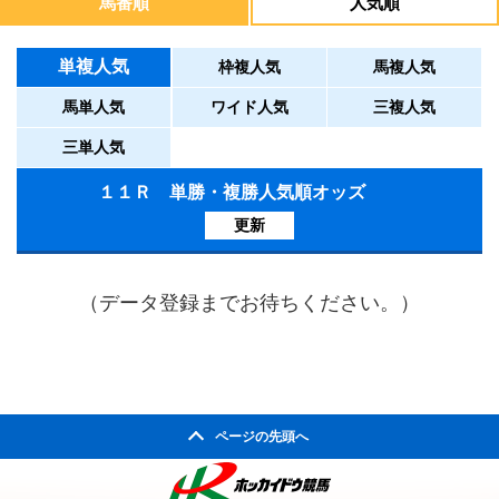
馬番順
人気順
単複人気
枠複人気
馬複人気
馬単人気
ワイド人気
三複人気
三単人気
１１Ｒ 単勝・複勝人気順オッズ
更新
（データ登録までお待ちください。）
ページの先頭へ