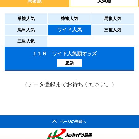
馬番順
人気順
単複人気
枠複人気
馬複人気
ワイド人気
馬単人気
三複人気
三単人気
１１Ｒ ワイド人気順オッズ
更新
（データ登録までお待ちください。）
ページの先頭へ