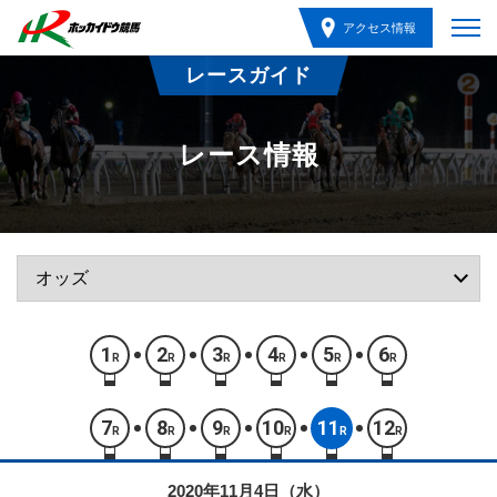
アクセス情報
レースガイド
レース情報
1
2
3
4
5
6
R
R
R
R
R
R
7
8
9
10
11
12
R
R
R
R
R
R
2020年11月4日（水）