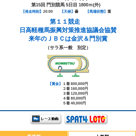
第15回 門別競馬 5日目 1800ｍ(外)
【発走時刻】
20:00
【天候】
曇
【馬場状態】
重
第１１競走
日高軽種馬振興対策推進協議会協賛
来年のＪＢＣは金沢＆門別賞
（サラ系一般 別定）
【賞金】
１着 800,000円
２着 160,000円
３着 120,000円
４着 80,000円
５着 40,000円