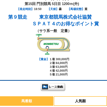
第15回 門別競馬 5日目 1200ｍ(外)
【発走時刻】
18:50
【天候】
曇
【馬場状態】
重
第９競走
東京都競馬株式会社協賛
ＳＰＡＴ４のお得なポイント賞
（サラ系一般 定量）
【賞金】
１着 300,000円
２着 84,000円
３着 63,000円
４着 42,000円
５着 21,000円
馬番順
人気順