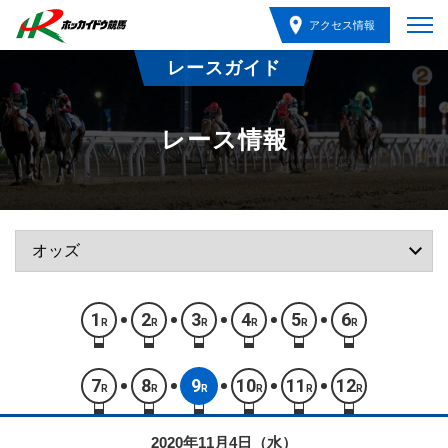
アクセス情報
レースガイド
レース情報
1
2
3
4
5
6
R
R
R
R
R
R
7
8
9
10
11
12
R
R
R
R
R
R
2020年11月4日（水）