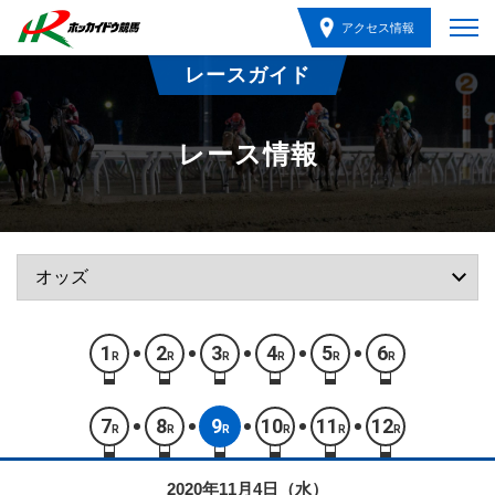
アクセス情報
レースガイド
レース情報
1
2
3
4
5
6
R
R
R
R
R
R
7
8
9
10
11
12
R
R
R
R
R
R
2020年11月4日（水）