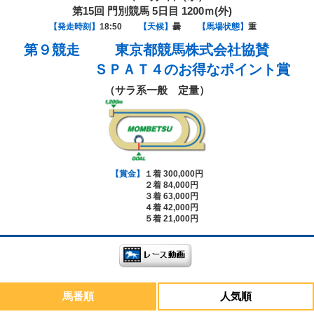
第15回 門別競馬 5日目 1200ｍ(外)
【発走時刻】
18:50
【天候】
曇
【馬場状態】
重
第９競走
東京都競馬株式会社協賛
ＳＰＡＴ４のお得なポイント賞
（サラ系一般 定量）
【賞金】
１着 300,000円
２着 84,000円
３着 63,000円
４着 42,000円
５着 21,000円
馬番順
人気順