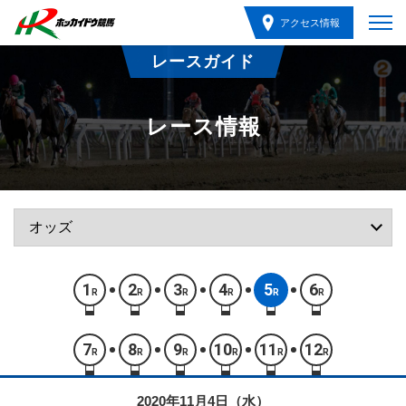
アクセス情報
レースガイド
レース情報
1
2
3
4
5
6
R
R
R
R
R
R
7
8
9
10
11
12
R
R
R
R
R
R
2020年11月4日（水）