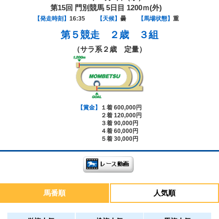
第15回 門別競馬 5日目 1200ｍ(外)
【発走時刻】
16:35
【天候】
曇
【馬場状態】
重
第５競走
２歳 ３組
（サラ系２歳 定量）
【賞金】
１着 600,000円
２着 120,000円
３着 90,000円
４着 60,000円
５着 30,000円
馬番順
人気順