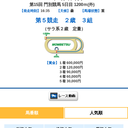
第15回 門別競馬 5日目 1200ｍ(外)
【発走時刻】
16:35
【天候】
曇
【馬場状態】
重
第５競走
２歳 ３組
（サラ系２歳 定量）
【賞金】
１着 600,000円
２着 120,000円
３着 90,000円
４着 60,000円
５着 30,000円
馬番順
人気順