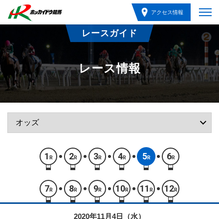
アクセス情報
レースガイド
レース情報
1
2
3
4
5
6
R
R
R
R
R
R
7
8
9
10
11
12
R
R
R
R
R
R
2020年11月4日（水）