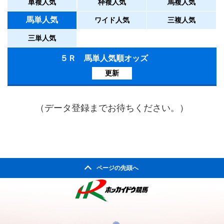
単複人気
枠複人気
馬複人気
馬単人気
ワイド人気
三複人気
三単人気
５Ｒ 馬単人気順オッズ
更新
（データ登録までお待ちください。）
ページの先頭へ