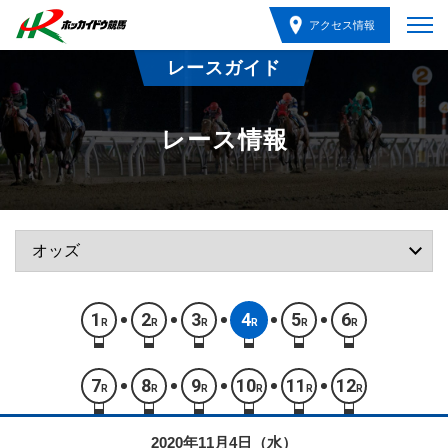
アクセス情報
レースガイド
レース情報
1
2
3
4
5
6
R
R
R
R
R
R
7
8
9
10
11
12
R
R
R
R
R
R
2020年11月4日（水）