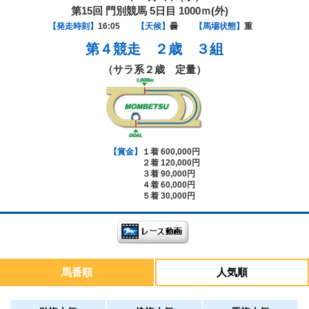
第15回 門別競馬 5日目 1000ｍ(外)
【発走時刻】
16:05
【天候】
曇
【馬場状態】
重
第４競走
２歳 ３組
（サラ系２歳 定量）
【賞金】
１着 600,000円
２着 120,000円
３着 90,000円
４着 60,000円
５着 30,000円
馬番順
人気順