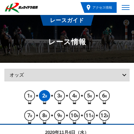
アクセス情報
レースガイド
レース情報
1
2
3
4
5
6
R
R
R
R
R
R
7
8
9
10
11
12
R
R
R
R
R
R
2020年11月4日（水）