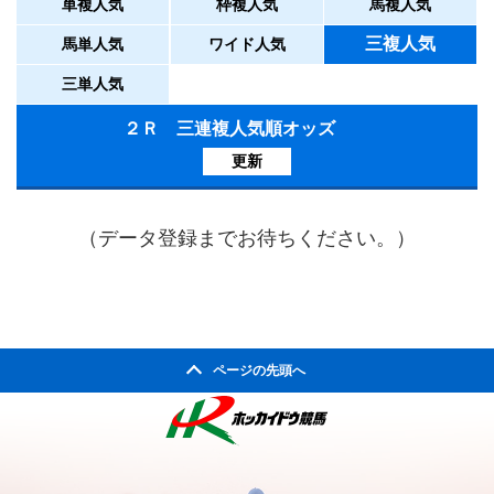
単複人気
枠複人気
馬複人気
三複人気
馬単人気
ワイド人気
三単人気
２Ｒ 三連複人気順オッズ
更新
（データ登録までお待ちください。）
ページの先頭へ