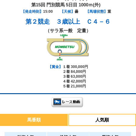
第15回 門別競馬 5日目 1000ｍ(外)
【発走時刻】
15:00
【天候】
曇
【馬場状態】
重
第２競走
３歳以上 Ｃ４－６
（サラ系一般 定量）
【賞金】
１着 300,000円
２着 84,000円
３着 63,000円
４着 42,000円
５着 21,000円
馬番順
人気順