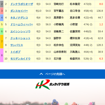
2
2
ドンナラボリオーザ
牝3
54.0
宮崎光行
松本隆宏
472(0)
8.0
3
3
ダンスセイバー
牝10
54.0
宮平鷹志
谷口常信
458(+6)
136.8
4
4
キタノナデシコ
牝4
54.0
黒澤愛斗
恵多谷豊
422(+8)
44.7
5
5
ドリームウィーバー
牡3
56.0
小野楓馬
小野望
474(-2)
1.2
6
6
エイシンシッソウ
牝3
54.0
岩橋勇二
佐藤英明
446(0)
59.4
7
クッキーショット
牝4
54.0
阪野学
櫻井拓章
418(+4)
62.8
7
8
サンパリス
牝3
54.0
松井伸也
沼澤英知
448(-2)
128.3
9
トイボブ
牝3
54.0
山本咲希到
川島雅人
464(+4)
38.9
8
10
モリデンカイドウ
牡3
56.0
石川倭
桧森邦夫
526(-2)
6.3
ページの先頭へ