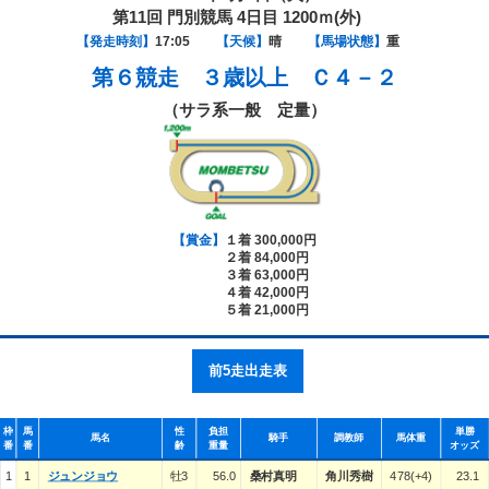
第11回 門別競馬 4日目 1200ｍ(外)
【発走時刻】
17:05
【天候】
晴
【馬場状態】
重
第６競走
３歳以上 Ｃ４－２
（サラ系一般 定量）
【賞金】
１着 300,000円
２着 84,000円
３着 63,000円
４着 42,000円
５着 21,000円
前5走出走表
枠
馬
性
負担
単勝
馬名
騎手
調教師
馬体重
番
番
齢
重量
オッズ
1
1
ジュンジョウ
牡3
56.0
桑村真明
角川秀樹
478(+4)
23.1