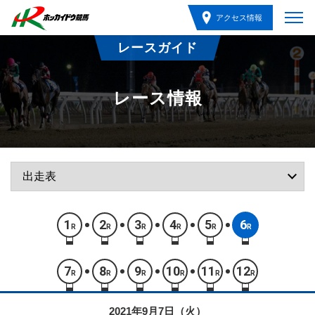
アクセス情報
レースガイド
レース情報
1
2
3
4
5
6
R
R
R
R
R
R
7
8
9
10
11
12
R
R
R
R
R
R
2021年9月7日（火）