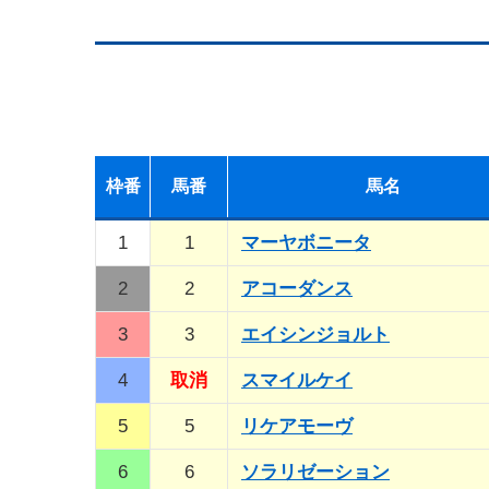
枠
番
馬
番
馬名
1
1
マーヤボニータ
2
2
アコーダンス
3
3
エイシンジョルト
4
取消
スマイルケイ
5
5
リケアモーヴ
6
6
ソラリゼーション