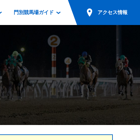
門別競馬場ガイド
アクセス情報
情報
票案内
ファンルーム
アクセス情報
電話・インターネット投票
競馬用語集
お車でのご来場
別表ダウンロード
場外発売所
無料送迎バスでのご来場
ギスカン
実況・テレホンサービス
公共の交通機関でのご来場
カレンダー
発売・払戻
ドカフェ
競走体系図
リオンシリーズ競走
発売情報(PDF)
の発売情報