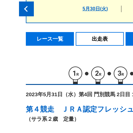
5月30日(火)
レース一覧
出走表
1
2
3
R
R
R
2023年5月31日（水）
第4回 門別競馬 2日目 
第４競走
ＪＲＡ認定フレッシ
（サラ系２歳 定量）