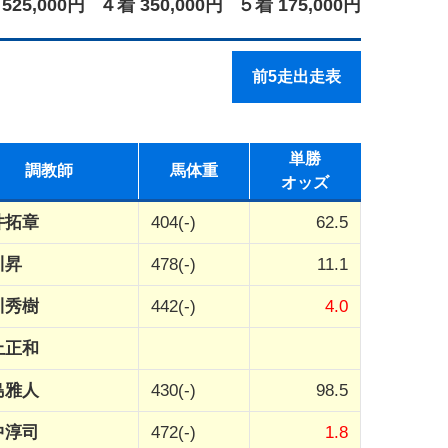
525,000円
４着 350,000円
５着 175,000円
前5走出走表
単勝
調教師
馬体重
オッズ
井拓章
404(-)
62.5
川昇
478(-)
11.1
川秀樹
442(-)
4.0
上正和
島雅人
430(-)
98.5
中淳司
472(-)
1.8