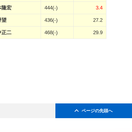
本隆宏
444(-)
3.4
野望
436(-)
27.2
中正二
468(-)
29.9
ページの先頭へ