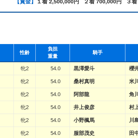
【賞金】
１着 2,500,000円
２着 700,000円
３着 
負担
性
齢
騎手
重量
牝2
54.0
黒澤愛斗
櫻
牝2
54.0
桑村真明
米
牝2
54.0
阿部龍
角
牝2
54.0
井上俊彦
村
牝2
54.0
小野楓馬
川
牝2
54.0
服部茂史
田