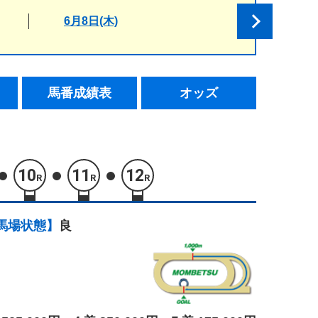
6月8日(木)
馬番成績表
オッズ
10
11
12
R
R
R
馬場状態】
良