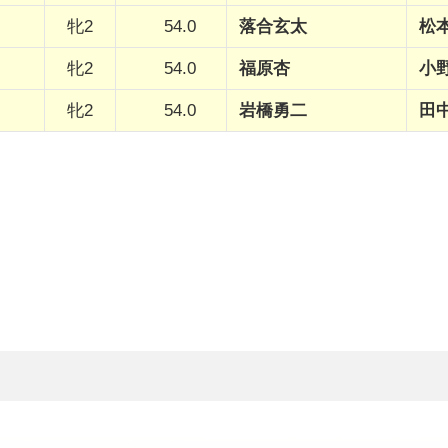
牝2
54.0
落合玄太
松
牝2
54.0
福原杏
小
牝2
54.0
岩橋勇二
田