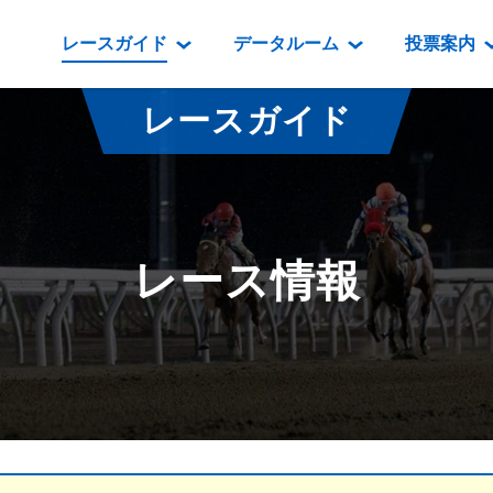
レースガイド
データルーム
投票案内
データルーム
レース情報
映像コンテンツ
門別競馬場情報
過去開催
投
レースガイド
騎手・調教師紹介
レース一覧
重賞競走VTR
門別競馬場グルメ
番組・級
騎手・調教師成績
出走表
重賞競走参考VTR
とねっこジン
開催日程
能力検査成績
成績表
レースダイジェスト
いずみ食堂
開催
レース情報
坂路調教映像
払戻金一覧
新馬ダイジェスト
ルンビニフー
重賞
遠征馬情報
騎手成績表
勝馬屋
スタ
馬主服紹介
馬番成績表
発売情報
番組編成要領
オッズ
道内の
道外