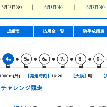
5月31日(水)
6月1日(木)
6月7日(水)
成績表
払戻金一覧
騎手成績表
4
5
6
7
8
9
R
R
R
R
R
R
1000ｍ(外)
【発走時刻】
16:20
【天候】
晴
【
ュチャレンジ競走