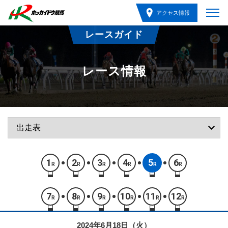
アクセス情報
レースガイド
レース情報
1
2
3
4
5
6
R
R
R
R
R
R
7
8
9
10
11
12
R
R
R
R
R
R
2024年6月18日（火）