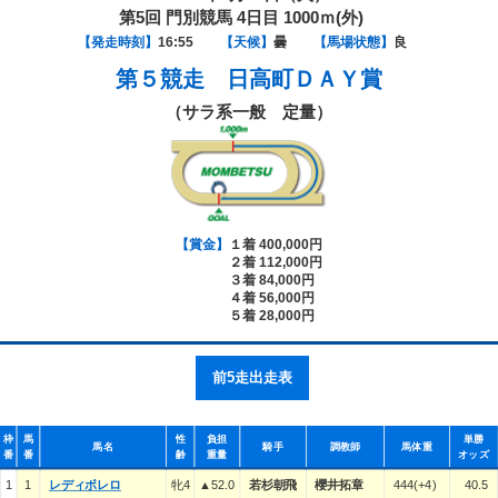
第5回 門別競馬 4日目 1000ｍ(外)
【発走時刻】
16:55
【天候】
曇
【馬場状態】
良
第５競走
日高町ＤＡＹ賞
（サラ系一般 定量）
【賞金】
１着 400,000円
２着 112,000円
３着 84,000円
４着 56,000円
５着 28,000円
前5走出走表
枠
馬
性
負担
単勝
馬名
騎手
調教師
馬体重
番
番
齢
重量
オッズ
1
1
レディボレロ
牝4
▲52.0
若杉朝飛
櫻井拓章
444(+4)
40.5