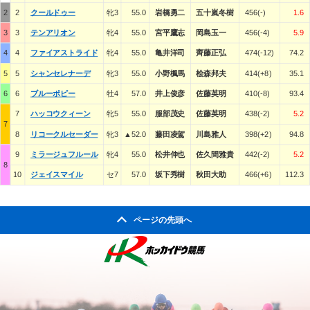
2
2
クールドゥー
牝3
55.0
岩橋勇二
五十嵐冬樹
456(-)
1.6
3
3
テンアリオン
牝4
55.0
宮平鷹志
岡島玉一
456(-4)
5.9
4
4
ファイアストライド
牝4
55.0
亀井洋司
齊藤正弘
474(-12)
74.2
5
5
シャンセレナーデ
牝3
55.0
小野楓馬
桧森邦夫
414(+8)
35.1
6
6
ブルーポピー
牡4
57.0
井上俊彦
佐藤英明
410(-8)
93.4
7
ハッコウクィーン
牝5
55.0
服部茂史
佐藤英明
438(-2)
5.2
7
8
リコークルセーダー
牝3
▲52.0
藤田凌駕
川島雅人
398(+2)
94.8
9
ミラージュフルール
牝4
55.0
松井伸也
佐久間雅貴
442(-2)
5.2
8
10
ジェイスマイル
セ7
57.0
坂下秀樹
秋田大助
466(+6)
112.3
ページの先頭へ