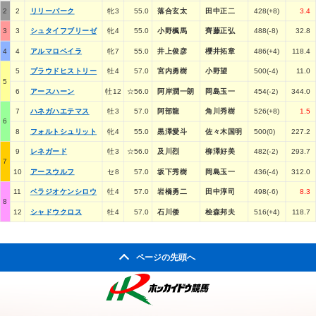
2
2
リリーパーク
牝3
55.0
落合玄太
田中正二
428(+8)
3.4
3
3
シュタイフブリーゼ
牝4
55.0
小野楓馬
齊藤正弘
488(-8)
32.8
4
4
アルマロベイラ
牝7
55.0
井上俊彦
櫻井拓章
486(+4)
118.4
5
プラウドヒストリー
牡4
57.0
宮内勇樹
小野望
500(-4)
11.0
5
6
アースハーン
牡12
☆56.0
阿岸潤一朗
岡島玉一
454(-2)
344.0
7
ハネガハエテマス
牡3
57.0
阿部龍
角川秀樹
526(+8)
1.5
6
8
フォルトシュリット
牝4
55.0
黒澤愛斗
佐々木国明
500(0)
227.2
9
レネガード
牡3
☆56.0
及川烈
柳澤好美
482(-2)
293.7
7
10
アースウルフ
セ8
57.0
坂下秀樹
岡島玉一
436(-4)
312.0
11
ベラジオケンシロウ
牡4
57.0
岩橋勇二
田中淳司
498(-6)
8.3
8
12
シャドウクロス
牡4
57.0
石川倭
桧森邦夫
516(+4)
118.7
ページの先頭へ