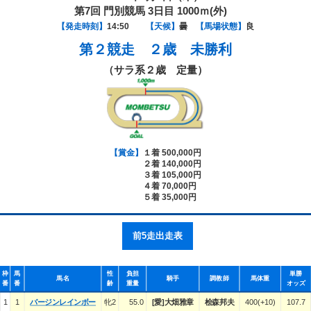
第7回 門別競馬 3日目 1000ｍ(外)
【発走時刻】
14:50
【天候】
曇
【馬場状態】
良
第２競走
２歳 未勝利
（サラ系２歳 定量）
【賞金】
１着 500,000円
２着 140,000円
３着 105,000円
４着 70,000円
５着 35,000円
前5走出走表
枠
馬
性
負担
単勝
馬名
騎手
調教師
馬体重
番
番
齢
重量
オッズ
1
1
バージンレインボー
牝2
55.0
[愛]大畑雅章
桧森邦夫
400(+10)
107.7