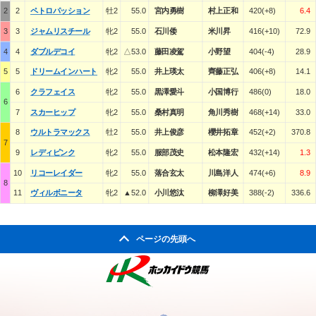
2
2
ペトロパッション
牡2
55.0
宮内勇樹
村上正和
420(+8)
6.4
3
3
ジャムリスチール
牝2
55.0
石川倭
米川昇
416(+10)
72.9
4
4
ダブルデコイ
牝2
△53.0
藤田凌駕
小野望
404(-4)
28.9
5
5
ドリームインハート
牝2
55.0
井上瑛太
齊藤正弘
406(+8)
14.1
6
クラフェイス
牝2
55.0
黒澤愛斗
小国博行
486(0)
18.0
6
7
スカーヒップ
牝2
55.0
桑村真明
角川秀樹
468(+14)
33.0
8
ウルトラマックス
牡2
55.0
井上俊彦
櫻井拓章
452(+2)
370.8
7
9
レディピンク
牝2
55.0
服部茂史
松本隆宏
432(+14)
1.3
10
リコーレイダー
牝2
55.0
落合玄太
川島洋人
474(+6)
8.9
8
11
ヴィルボニータ
牝2
▲52.0
小川悠汰
柳澤好美
388(-2)
336.6
ページの先頭へ