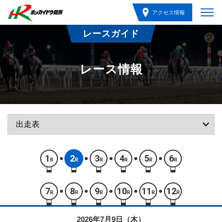
アクセス情報
レースガイド
レース情報
1
2
3
4
5
6
R
R
R
R
R
R
7
8
9
10
11
12
R
R
R
R
R
R
2026年7月9日（木）