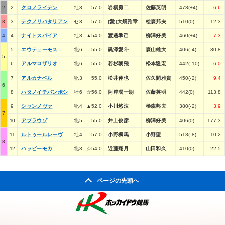
2
2
クロノライデン
牡3
57.0
岩橋勇二
佐藤英明
478(+4)
6.6
3
3
テクノリバタリアン
セ3
57.0
[愛]大畑雅章
桧森邦夫
510(0)
12.3
4
4
ナイトスパイア
牡3
▲54.0
渡邊準己
柳澤好美
460(+4)
7.3
5
エウテューモス
牝6
55.0
黒澤愛斗
森山雄大
406(-4)
30.8
5
6
アルマロザリオ
牝6
55.0
若杉朝飛
松本隆宏
442(-10)
6.0
7
アルカナベル
牝3
55.0
松井伸也
佐久間雅貴
450(-2)
9.4
6
8
ハタノイチバンボシ
牡6
☆56.0
阿岸潤一朗
佐藤英明
442(0)
113.8
9
シャンノヴァ
牝4
▲52.0
小川悠汰
桧森邦夫
380(-2)
3.9
7
10
アプラウゾ
牝5
55.0
井上俊彦
柳澤好美
406(0)
177.3
11
ルトゥールレーヴ
牡4
57.0
小野楓馬
小野望
518(-8)
10.2
8
12
ハッピーモカ
牝3
☆54.0
近藤翔月
山田和久
410(0)
22.5
ページの先頭へ