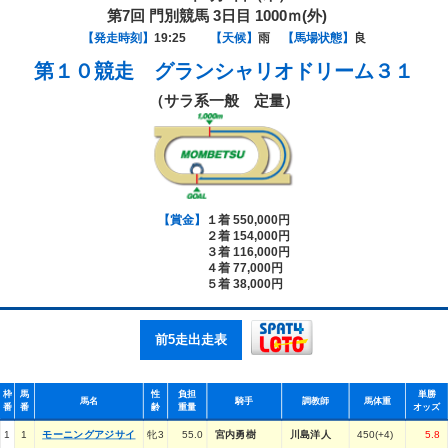
第7回 門別競馬 3日目 1000ｍ(外)
【発走時刻】
19:25
【天候】
雨
【馬場状態】
良
第１０競走
グランシャリオドリーム３１
（サラ系一般 定量）
【賞金】
１着 550,000円
２着 154,000円
３着 116,000円
４着 77,000円
５着 38,000円
前5走出走表
枠
馬
性
負担
単勝
馬名
騎手
調教師
馬体重
番
番
齢
重量
オッズ
1
1
モーニングアジサイ
牝3
55.0
宮内勇樹
川島洋人
450(+4)
5.8