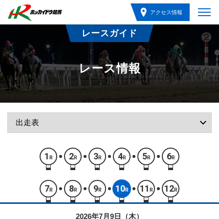
アクセス情報
レースガイド
レース情報
1
2
3
4
5
6
R
R
R
R
R
R
7
8
9
10
11
12
R
R
R
R
R
R
2026年7月9日（木）