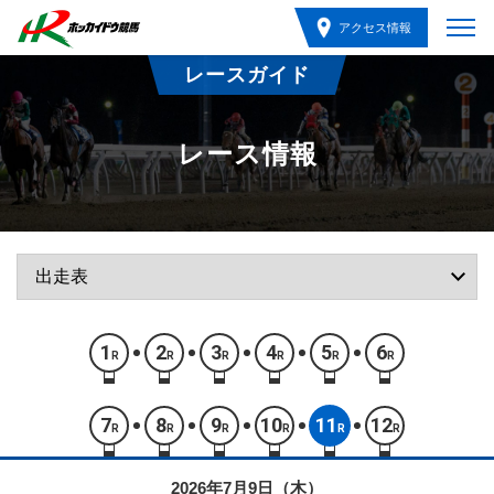
アクセス情報
レースガイド
レース情報
1
2
3
4
5
6
R
R
R
R
R
R
7
8
9
10
11
12
R
R
R
R
R
R
2026年7月9日（木）