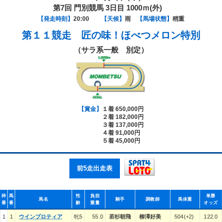
第7回 門別競馬 3日目 1000ｍ(外)
【発走時刻】
20:00
【天候】
雨
【馬場状態】
稍重
第１１競走
匠の味！ほべつメロン特別
（サラ系一般 別定）
【賞金】
１着 650,000円
２着 182,000円
３着 137,000円
４着 91,000円
５着 45,000円
前5走出走表
枠
馬
性
負担
単勝
馬名
騎手
調教師
馬体重
番
番
齢
重量
オッズ
1
1
ウインプロティア
牝5
55.0
若杉朝飛
柳澤好美
504(+2)
122.0