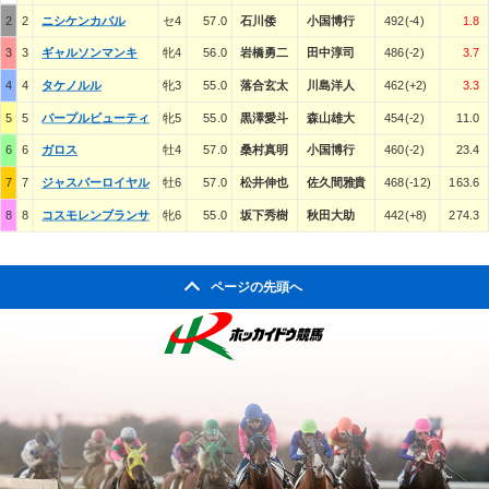
2
2
ニシケンカバル
セ4
57.0
石川倭
小国博行
492(-4)
1.8
3
3
ギャルソンマンキ
牝4
56.0
岩橋勇二
田中淳司
486(-2)
3.7
4
4
タケノルル
牝3
55.0
落合玄太
川島洋人
462(+2)
3.3
5
5
パープルビューティ
牝5
55.0
黒澤愛斗
森山雄大
454(-2)
11.0
6
6
ガロス
牡4
57.0
桑村真明
小国博行
460(-2)
23.4
7
7
ジャスパーロイヤル
牡6
57.0
松井伸也
佐久間雅貴
468(-12)
163.6
8
8
コスモレンブランサ
牝6
55.0
坂下秀樹
秋田大助
442(+8)
274.3
ページの先頭へ