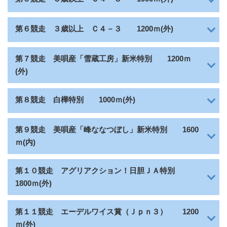
３歳以上 Ｃ４－３
第６競走
1200ｍ(外)
美唄産「雪蔵工房」新米特別
第７競走
1200ｍ
(外)
白樺特別
第８競走
1000ｍ(外)
美唄産「峰ななつぼし」新米特別
第９競走
1600
ｍ(内)
アグリアクション！日胆ＪＡ特別
第１０競走
1800ｍ(外)
エーデルワイス賞（Ｊｐｎ３）
第１１競走
1200
ｍ(外)