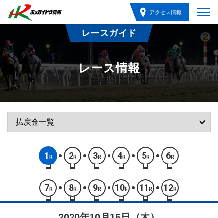
アクセス情報
レースガイド
レース情報
1
2
3
4
5
6
R
R
R
R
R
R
7
8
9
10
11
12
R
R
R
R
R
R
2020年10月15日（木）