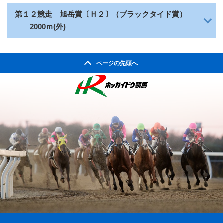
旭岳賞〔Ｈ２〕（ブラックタイド賞）
第１２競走
2000ｍ(外)
ページの先頭へ