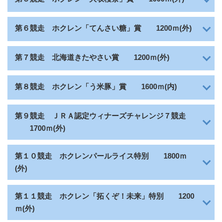
ホクレン「てんさい糖」賞
第６競走
1200ｍ(外)
北海道きたやさい賞
第７競走
1200ｍ(外)
ホクレン「う米豚」賞
第８競走
1600ｍ(内)
ＪＲＡ認定ウィナーズチャレンジ７競走
第９競走
1700ｍ(外)
ホクレンパールライス特別
第１０競走
1800ｍ
(外)
ホクレン「拓くぞ！未来」特別
第１１競走
1200
ｍ(外)