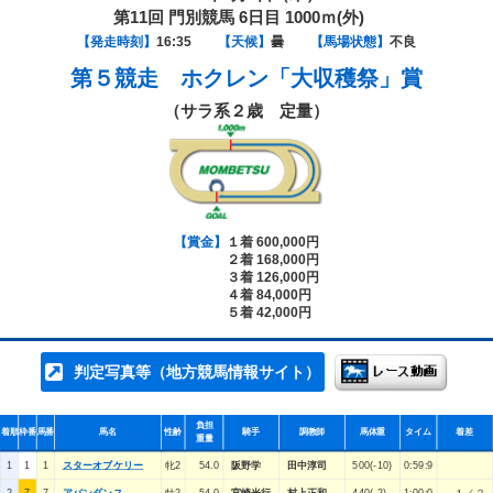
第11回 門別競馬 6日目 1000ｍ(外)
【発走時刻】
16:35
【天候】
曇
【馬場状態】
不良
第５競走
ホクレン「大収穫祭」賞
（サラ系２歳 定量）
【賞金】
１着 600,000円
２着 168,000円
３着 126,000円
４着 84,000円
５着 42,000円
判定写真等（地方競馬情報サイト）
負担
着順
枠番
馬番
馬名
性齢
騎手
調教師
馬体重
タイム
着差
重量
1
1
1
スターオブケリー
牝2
54.0
阪野学
田中淳司
500(-10)
0:59:9
2
7
7
アバンダンス
牡2
54.0
宮崎光行
村上正和
440(-2)
1:00:0
１／２