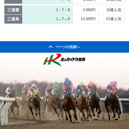
三連複
1－7－9
3,990円
18番人気
三連単
1→7→9
13,000円
51番人気
ページの先頭へ