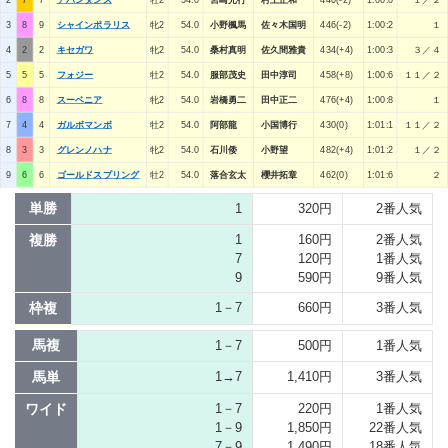
3
8
9
シャインポラリス
牝2
54.0
小野楓馬
佐々木国明
446(-2)
1:00:2
１
4
2
2
キセガワ
牝2
54.0
桑村真明
佐久間雅貴
434(+4)
1:00:3
３／４
5
5
5
フォジー
牡2
54.0
服部茂史
田中淳司
458(+8)
1:00:6
１１／２
6
8
8
スーベニア
牝2
54.0
岩橋勇二
田中正二
476(+4)
1:00:8
１
7
4
4
ガルボマンボ
牡2
54.0
阿部龍
小国博行
430(0)
1:01:1
１１／２
8
3
3
グレンノハナ
牝2
54.0
石川倭
小野望
482(+4)
1:01:2
１／２
9
6
6
ゴールドスプリング
牡2
54.0
落合玄太
櫻井拓章
462(0)
1:01:6
２
単勝
1
320円
2番人気
複勝
1
160円
2番人気
7
120円
1番人気
9
590円
9番人気
枠複
1－7
660円
3番人気
馬複
1－7
500円
1番人気
馬単
1→7
1,410円
3番人気
ワイド
1－7
220円
1番人気
1－9
1,850円
22番人気
7－9
1,490円
18番人気