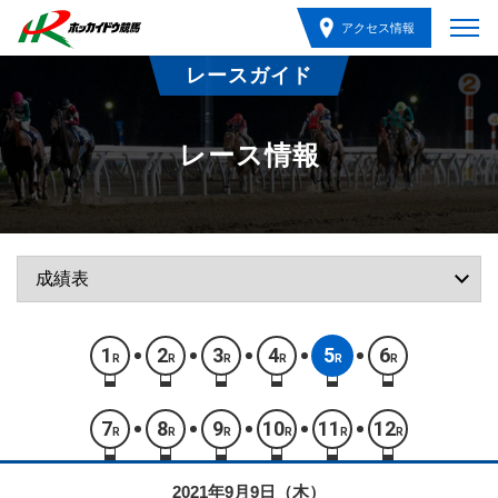
アクセス情報
レースガイド
レース情報
1
2
3
4
5
6
R
R
R
R
R
R
7
8
9
10
11
12
R
R
R
R
R
R
2021年9月9日（木）