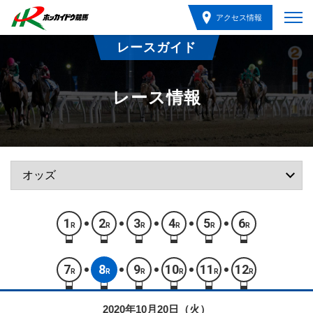
アクセス情報
レースガイド
レース情報
1
2
3
4
5
6
R
R
R
R
R
R
7
8
9
10
11
12
R
R
R
R
R
R
2020年10月20日（火）