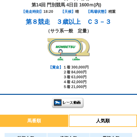
第14回 門別競馬 4日目 1600ｍ(内)
【発走時刻】
18:20
【天候】
晴
【馬場状態】
稍重
第８競走
３歳以上 Ｃ３－３
（サラ系一般 定量）
【賞金】
１着 300,000円
２着 84,000円
３着 63,000円
４着 42,000円
５着 21,000円
馬番順
人気順