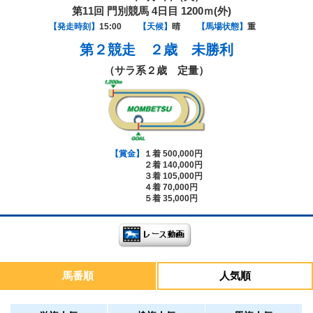
第11回 門別競馬 4日目 1200ｍ(外)
【発走時刻】
15:00
【天候】
晴
【馬場状態】
重
第２競走
２歳 未勝利
（サラ系２歳 定量）
【賞金】
１着 500,000円
２着 140,000円
３着 105,000円
４着 70,000円
５着 35,000円
馬番順
人気順