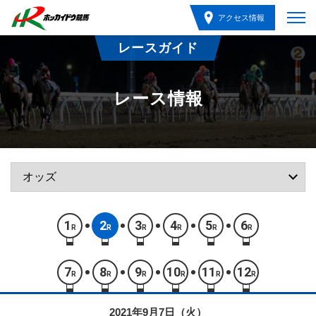
アクセス情報
レースガイド
レース情報
1
2
3
4
5
6
R
R
R
R
R
R
7
8
9
10
11
12
R
R
R
R
R
R
2021年9月7日（火）