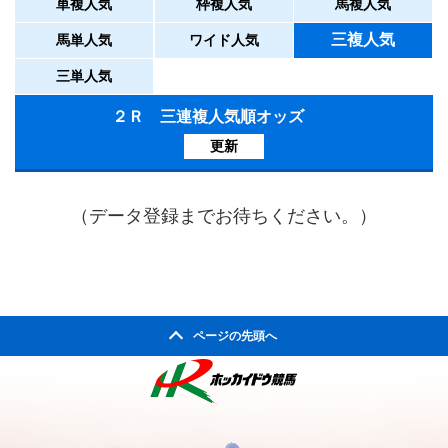
単複人気
枠複人気
馬複人気
三複人気
馬単人気
ワイド人気
三単人気
２Ｒ 三連複人気順オッズ
更新
（データ登録までお待ちください。）
ページの先頭へ