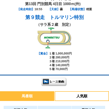
第13回 門別競馬 4日目 1000ｍ(外)
【発走時刻】
18:55
【天候】
曇
【馬場状態】
稍重
第９競走
トルマリン特別
（サラ系２歳 別定）
【賞金】
１着 1,000,000円
２着 280,000円
３着 210,000円
４着 140,000円
５着 70,000円
馬番順
人気順