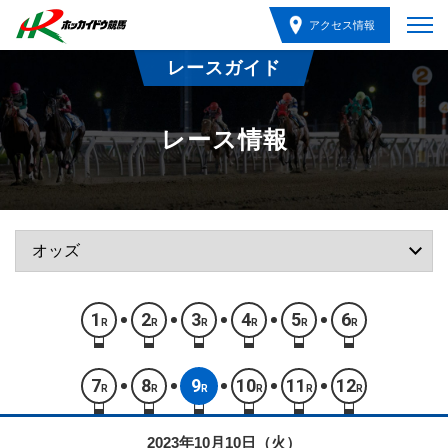
アクセス情報
レースガイド
レース情報
1
2
3
4
5
6
R
R
R
R
R
R
7
8
9
10
11
12
R
R
R
R
R
R
2023年10月10日（火）