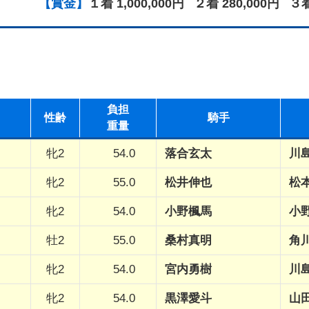
【賞金】
１着 1,000,000円
２着 280,000円
３着
負担
性
齢
騎手
重量
牝2
54.0
落合玄太
川
牝2
55.0
松井伸也
松
牝2
54.0
小野楓馬
小
牡2
55.0
桑村真明
角
牝2
54.0
宮内勇樹
川
牝2
54.0
黒澤愛斗
山