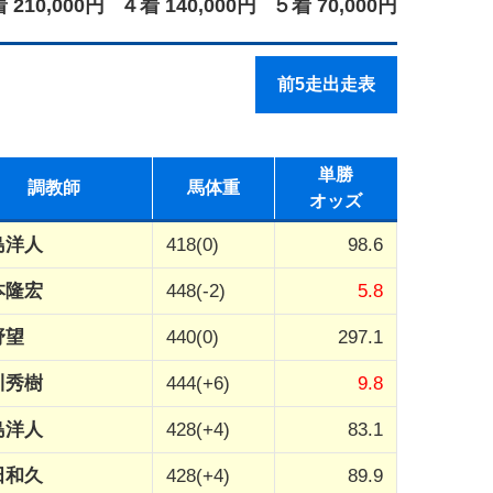
 210,000円
４着 140,000円
５着 70,000円
前5走出走表
単勝
調教師
馬体重
オッズ
島洋人
418(0)
98.6
本隆宏
448(-2)
5.8
野望
440(0)
297.1
川秀樹
444(+6)
9.8
島洋人
428(+4)
83.1
田和久
428(+4)
89.9