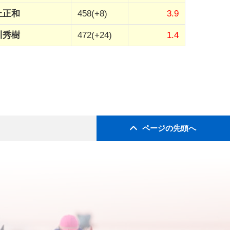
上正和
458(+8)
3.9
川秀樹
472(+24)
1.4
ページの先頭へ