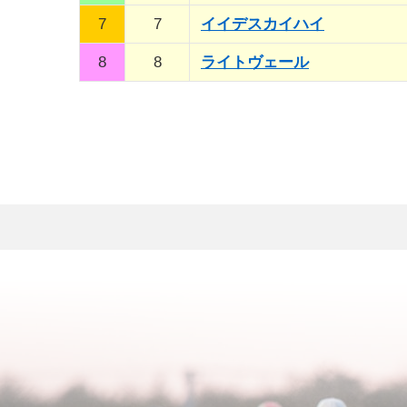
7
7
イイデスカイハイ
8
8
ライトヴェール