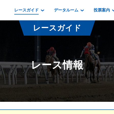
レースガイド
データルーム
投票案内
データルーム
レース情報
映像コンテンツ
門別競馬場情報
過去開催
投
レースガイド
騎手・調教師紹介
レース一覧
重賞競走VTR
門別競馬場グルメ
番組・級
騎手・調教師成績
出走表
重賞競走参考VTR
とねっこジン
開催日程
能力検査成績
成績表
レースダイジェスト
いずみ食堂
開催
レース情報
坂路調教映像
払戻金一覧
新馬ダイジェスト
ルンビニフー
重賞
遠征馬情報
騎手成績表
勝馬屋
スタ
馬主服紹介
馬番成績表
発売情報
番組編成要領
オッズ
道内の
道外