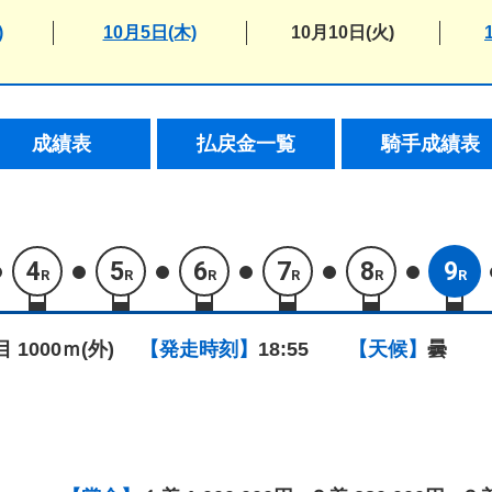
)
10月5日(木)
10月10日(火)
成績表
払戻金一覧
騎手成績表
4
5
6
7
8
9
R
R
R
R
R
R
目 1000ｍ(外)
【発走時刻】
18:55
【天候】
曇