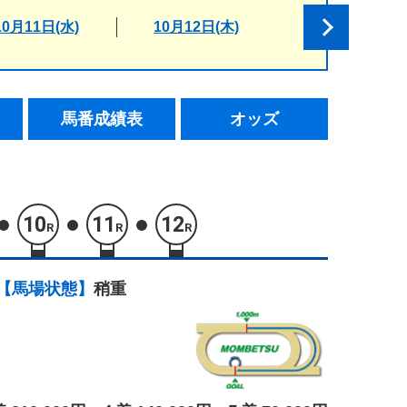
10月11日(水)
10月12日(木)
馬番成績表
オッズ
10
11
12
R
R
R
【馬場状態】
稍重