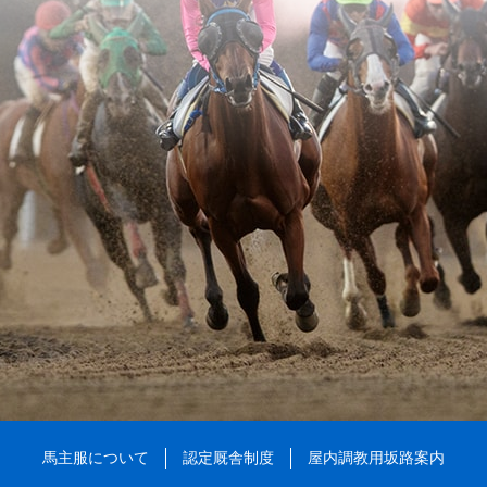
馬主服について
認定厩舎制度
屋内調教用坂路案内