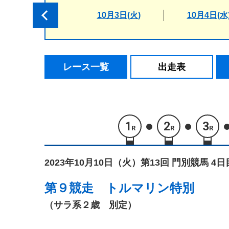
10月3日(火)
10月4日(水
レース一覧
出走表
1
2
3
R
R
R
2023年10月10日（火）
第13回 門別競馬 4日
第９競走
トルマリン特別
（サラ系２歳 別定）