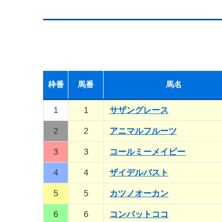
枠
番
馬
番
馬名
1
1
サザングレース
2
2
アニマルフルーツ
3
3
コールミーメイビー
4
4
ザイデルバスト
5
5
カツノオーカン
6
6
コンバットココ