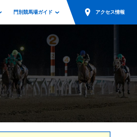
門別競馬場ガイド
アクセス情報
情報
票案内
ファンルーム
アクセス情報
電話・インターネット投票
競馬用語集
お車でのご来場
別表ダウンロード
場外発売所
無料送迎バスでのご来場
ギスカン
実況・テレホンサービス
公共の交通機関でのご来場
カレンダー
発売・払戻
ドカフェ
競走体系図
リオンシリーズ競走
発売情報(PDF)
の発売情報