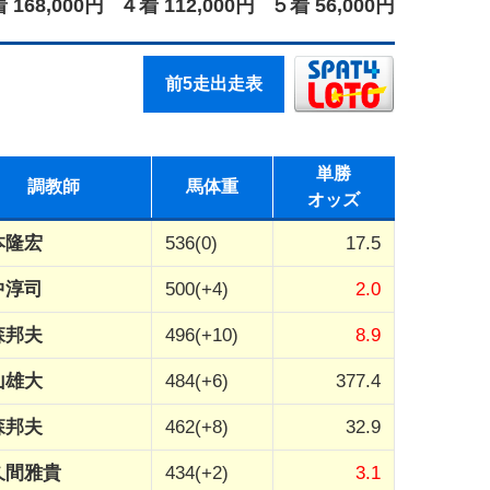
 168,000円
４着 112,000円
５着 56,000円
前5走出走表
単勝
調教師
馬体重
オッズ
本隆宏
536(0)
17.5
中淳司
500(+4)
2.0
森邦夫
496(+10)
8.9
山雄大
484(+6)
377.4
森邦夫
462(+8)
32.9
久間雅貴
434(+2)
3.1