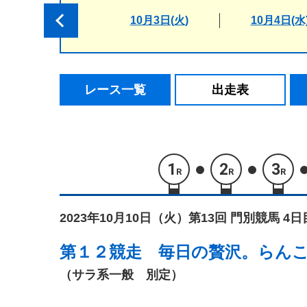
10月3日(火)
10月4日(水
レース一覧
出走表
1
2
3
R
R
R
2023年10月10日（火）
第13回 門別競馬 4日
第１２競走
毎日の贅沢。らん
（サラ系一般 別定）