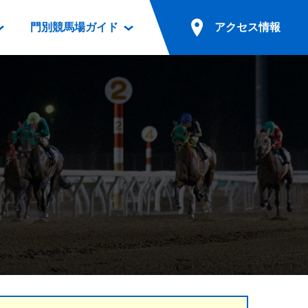
門別競馬場ガイド
アクセス情報
情報
票案内
ファンルーム
アクセス情報
電話・インターネット投票
競馬用語集
お車でのご来場
別表ダウンロード
場外発売所
無料送迎バスでのご来場
ギスカン
実況・テレホンサービス
公共の交通機関でのご来場
カレンダー
発売・払戻
ドカフェ
競走体系図
リオンシリーズ競走
発売情報(PDF)
の発売情報