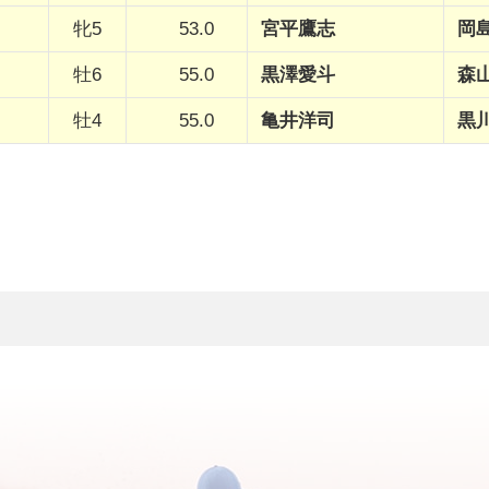
牝5
53.0
宮平鷹志
岡
牡6
55.0
黒澤愛斗
森
牡4
55.0
亀井洋司
黒