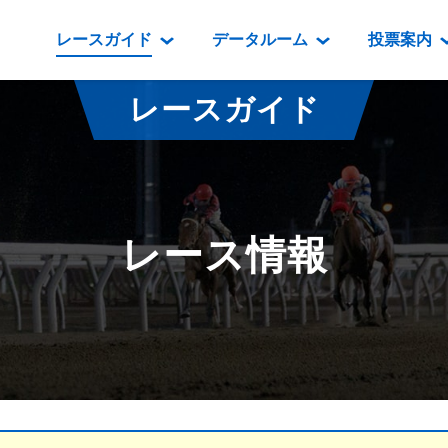
レースガイド
データルーム
投票案内
データルーム
レース情報
映像コンテンツ
門別競馬場情報
過去開催
投
レースガイド
騎手・調教師紹介
レース一覧
重賞競走VTR
門別競馬場グルメ
番組・級
騎手・調教師成績
出走表
重賞競走参考VTR
とねっこジン
開催日程
能力検査成績
成績表
レースダイジェスト
いずみ食堂
開催
レース情報
坂路調教映像
払戻金一覧
新馬ダイジェスト
ルンビニフー
重賞
遠征馬情報
騎手成績表
勝馬屋
スタ
馬主服紹介
馬番成績表
発売情報
番組編成要領
オッズ
道内の
道外