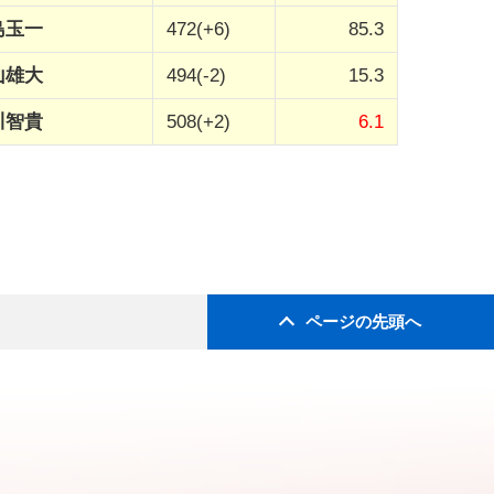
島玉一
472(+6)
85.3
山雄大
494(-2)
15.3
川智貴
508(+2)
6.1
ページの先頭へ