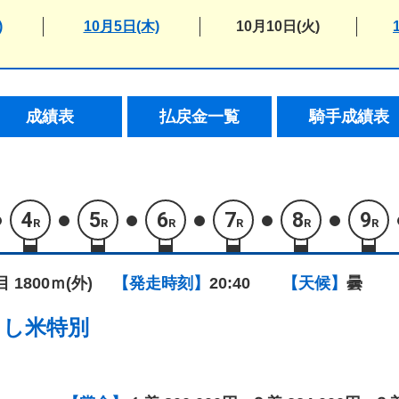
)
10月5日(木)
10月10日(火)
成績表
払戻金一覧
騎手成績表
4
5
6
7
8
9
R
R
R
R
R
R
目 1800ｍ(外)
【発走時刻】
20:40
【天候】
曇
こし米特別