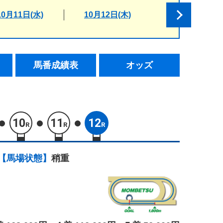
10月11日(水)
10月12日(木)
馬番成績表
オッズ
10
11
12
R
R
R
【馬場状態】
稍重