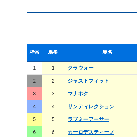
枠
番
馬
番
馬名
1
1
クラウォー
2
2
ジャストフィット
3
3
マナホク
4
4
サンディレクション
5
5
ラブミーアーサー
6
6
カーロデスティーノ