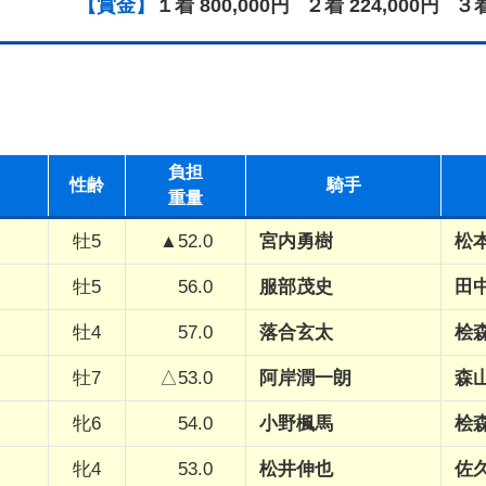
【賞金】
１着 800,000円
２着 224,000円
３着
負担
性
齢
騎手
重量
牡5
▲52.0
宮内勇樹
松
牡5
56.0
服部茂史
田
牡4
57.0
落合玄太
桧
牡7
△53.0
阿岸潤一朗
森
牝6
54.0
小野楓馬
桧
牝4
53.0
松井伸也
佐