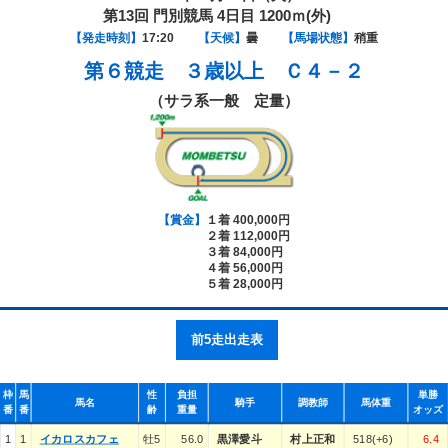
第13回 門別競馬 4日目 1200ｍ(外)
【発走時刻】
17:20
【天候】
曇
【馬場状態】
稍重
第６競走
３歳以上 Ｃ４－２
（サラ系一般 定量）
【賞金】
１着 400,000円
２着 112,000円
３着 84,000円
４着 56,000円
５着 28,000円
前5走出走表
枠
馬
性
負担
単勝
馬名
騎手
調教師
馬体重
番
番
齢
重量
オッズ
1
1
イカロスカフェ
牡5
56.0
黒澤愛斗
村上正和
518(+6)
6.4