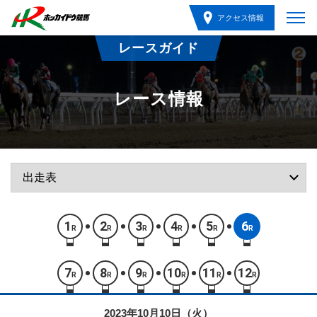
アクセス情報
レースガイド
レース情報
1
2
3
4
5
6
R
R
R
R
R
R
7
8
9
10
11
12
R
R
R
R
R
R
2023年10月10日（火）