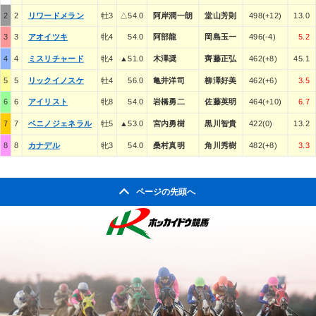
2
2
リワードメラン
牡3
△54.0
阿岸潤一朗
堂山芳則
498(+12)
13.0
3
3
アオイツキ
牝4
54.0
阿部龍
岡島玉一
496(-4)
5.2
4
4
ミスリチャード
牝4
▲51.0
木澤奨
齊藤正弘
462(+8)
45.1
5
5
リックイノスケ
牡4
56.0
亀井洋司
柳澤好美
462(+6)
3.5
6
6
アイリスト
牝8
54.0
岩橋勇二
佐藤英明
464(+10)
6.7
7
7
ベニノジェネラル
牡5
▲53.0
宮内勇樹
黒川智貴
422(0)
13.2
8
8
カナデル
牝3
54.0
桑村真明
角川秀樹
482(+8)
3.3
ページの先頭へ