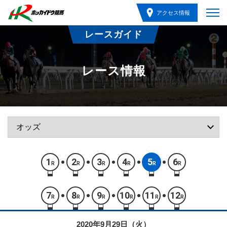
アクセス情報
レースガイド
レース情報
1
2
3
4
5
6
R
R
R
R
R
R
7
8
9
10
11
12
R
R
R
R
R
R
2020年9月29日（火）