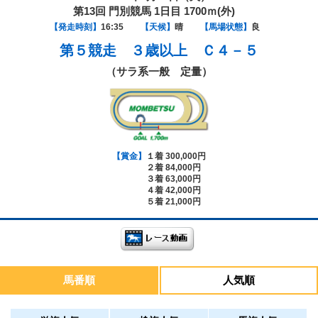
第13回 門別競馬 1日目 1700ｍ(外)
【発走時刻】
16:35
【天候】
晴
【馬場状態】
良
第５競走
３歳以上 Ｃ４－５
（サラ系一般 定量）
【賞金】
１着 300,000円
２着 84,000円
３着 63,000円
４着 42,000円
５着 21,000円
馬番順
人気順