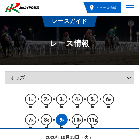
アクセス情報
レースガイド
レース情報
1
2
3
4
5
6
R
R
R
R
R
R
7
8
9
10
11
R
R
R
R
R
2020年10月13日（火）