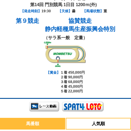
第14回 門別競馬 1日目 1200ｍ(外)
【発走時刻】
19:30
【天候】
曇
【馬場状態】
重
第９競走
協賛競走
静内軽種馬生産振興会特別
（サラ系一般 定量）
【賞金】
１着 450,000円
２着 90,000円
３着 68,000円
４着 45,000円
５着 22,000円
馬番順
人気順