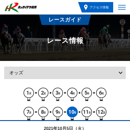
アクセス情報
レースガイド
レース情報
1
2
3
4
5
6
R
R
R
R
R
R
7
8
9
10
11
12
R
R
R
R
R
R
2021年10月5日（火）