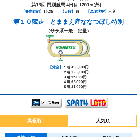
第13回 門別競馬 4日目 1200ｍ(外)
【発走時刻】
19:25
【天候】
雨
【馬場状態】
不良
第１０競走
とままえ産ななつぼし特別
（サラ系一般 定量）
【賞金】
１着 450,000円
２着 126,000円
３着 95,000円
４着 63,000円
５着 31,000円
馬番順
人気順