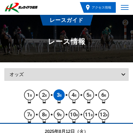
アクセス情報
レースガイド
レース情報
1
2
3
4
5
6
R
R
R
R
R
R
7
8
9
10
11
12
R
R
R
R
R
R
2025年8月12日（火）