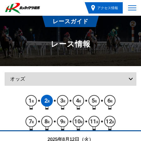
アクセス情報
レースガイド
レース情報
1
2
3
4
5
6
R
R
R
R
R
R
7
8
9
10
11
12
R
R
R
R
R
R
2025年8月12日（火）