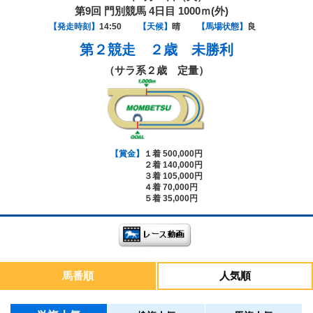
第9回 門別競馬 4日目 1000ｍ(外)
【発走時刻】
14:50
【天候】
晴
【馬場状態】
良
第２競走
２歳 未勝利
（サラ系２歳 定量）
【賞金】
１着 500,000円
２着 140,000円
３着 105,000円
４着 70,000円
５着 35,000円
馬番順
人気順