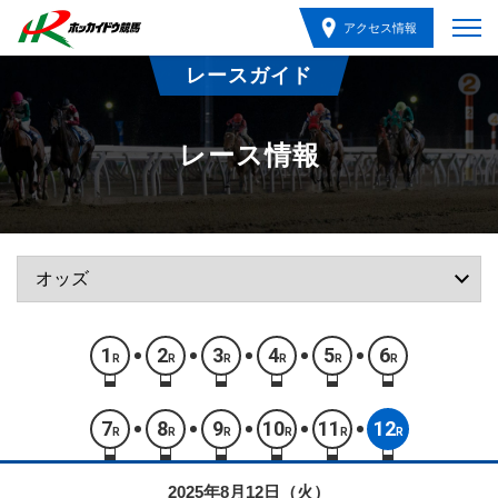
アクセス情報
レースガイド
レース情報
1
2
3
4
5
6
R
R
R
R
R
R
7
8
9
10
11
12
R
R
R
R
R
R
2025年8月12日（火）