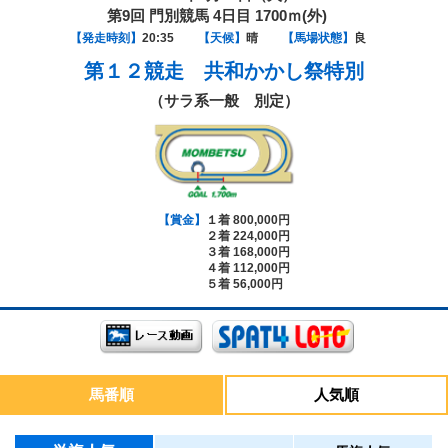
第9回 門別競馬 4日目 1700ｍ(外)
【発走時刻】
20:35
【天候】
晴
【馬場状態】
良
第１２競走
共和かかし祭特別
（サラ系一般 別定）
【賞金】
１着 800,000円
２着 224,000円
３着 168,000円
４着 112,000円
５着 56,000円
馬番順
人気順