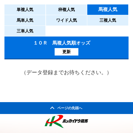
馬複人気
単複人気
枠複人気
馬単人気
ワイド人気
三複人気
三単人気
１０Ｒ 馬複人気順オッズ
更新
（データ登録までお待ちください。）
ページの先頭へ