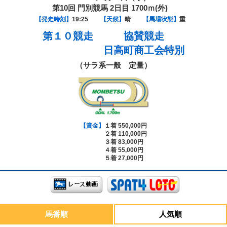
第10回 門別競馬 2日目 1700ｍ(外)
【発走時刻】
19:25
【天候】
晴
【馬場状態】
重
第１０競走
協賛競走
日高町商工会特別
（サラ系一般 定量）
【賞金】
１着 550,000円
２着 110,000円
３着 83,000円
４着 55,000円
５着 27,000円
馬番順
人気順