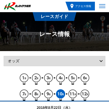
アクセス情報
レースガイド
レース情報
1
2
3
4
5
6
R
R
R
R
R
R
7
8
9
10
11
12
R
R
R
R
R
R
2018年8月22日（水）